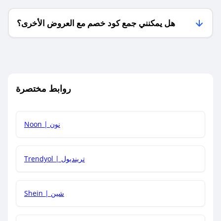
هل يمكنني جمع كود خصم مع العروض الأخرى؟
ما معنى كود خصم ؟
روابط مختصرة
كيف يمكنك استخدام كود الخصم؟
Noon | نون
كيف أحصل على أحدث أكواد الخصم والعروض للمتاجر؟
Trendyol | ترينديول
كم مدة صلاحية كود الخصم؟
Shein | شين