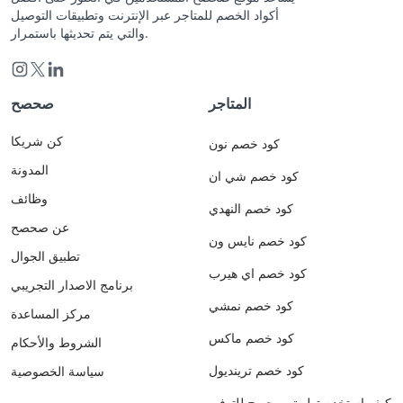
أكواد الخصم للمتاجر عبر الإنترنت وتطبيقات التوصيل
والتي يتم تحديثها باستمرار.
المتاجر
صحصح
كن شريكا
كود خصم نون
المدونة
كود خصم شي ان
وظائف
كود خصم النهدي
عن صحصح
كود خصم نايس ون
تطبيق الجوال
كود خصم اي هيرب
برنامج الاصدار التجريبي
كود خصم نمشي
مركز المساعدة
كود خصم ماكس
الشروط والأحكام
كود خصم ترينديول
سياسة الخصوصية
كيف استخدم تطبيق صحصح للتوفير