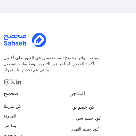
يساعد موقع صحصح المستخدمين في العثور على أفضل
أكواد الخصم للمتاجر عبر الإنترنت وتطبيقات التوصيل
والتي يتم تحديثها باستمرار.
المتاجر
صحصح
كن شريكا
كود خصم نون
المدونة
كود خصم شي ان
وظائف
كود خصم النهدي
عن صحصح