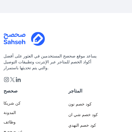
يساعد موقع صحصح المستخدمين في العثور على أفضل
أكواد الخصم للمتاجر عبر الإنترنت وتطبيقات التوصيل
والتي يتم تحديثها باستمرار.
المتاجر
صحصح
كن شريكا
كود خصم نون
المدونة
كود خصم شي ان
وظائف
كود خصم النهدي
عن صحصح