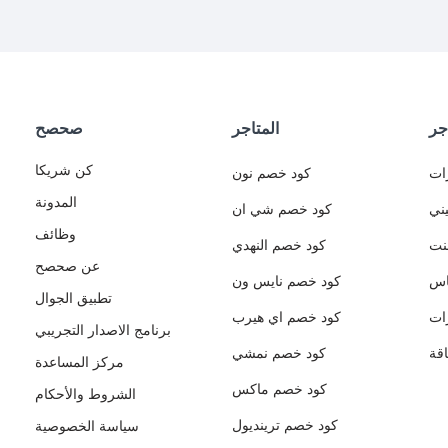
جر
المتاجر
صحصح
كن شريكا
ات
كود خصم نون
المدونة
ني
كود خصم شي ان
وظائف
نت
كود خصم النهدي
عن صحصح
اس
كود خصم نايس ون
تطبيق الجوال
ات
كود خصم اي هيرب
برنامج الاصدار التجريبي
قة
كود خصم نمشي
مركز المساعدة
كود خصم ماكس
الشروط والأحكام
كود خصم ترينديول
سياسة الخصوصية