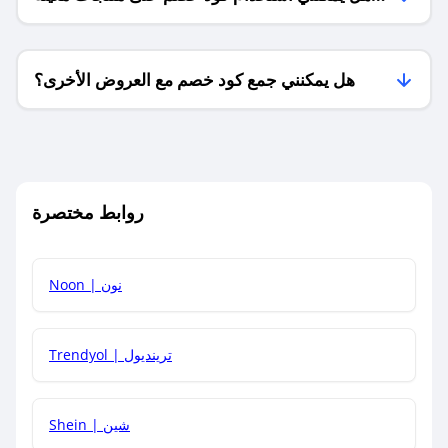
فقط؟
هل يمكنني جمع كود خصم مع العروض الأخرى؟
ما معنى كود خصم ؟
روابط مختصرة
كيف يمكنك استخدام كود الخصم؟
Noon | نون
كيف أحصل على أحدث أكواد الخصم والعروض للمتاجر؟
Trendyol | ترينديول
كم مدة صلاحية كود الخصم؟
Shein | شين