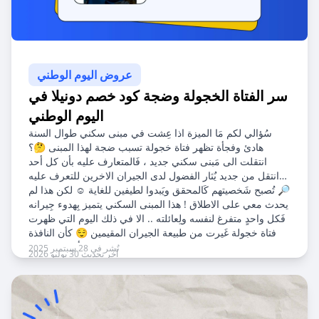
عروض اليوم الوطني
سر الفتاة الخجولة وضجة كود خصم دونيلا في
اليوم الوطني
سُؤالي لكم مَا الميزة اذا عِشت في مبنى سكني طوال السنة
هادئ وفجأة تظهر فتاة خجولة تسبب ضجة لهذا المبنى 🤔؟
انتقلت الى مَبنى سكني جديد ، فَالمتعارف عليه بأن كل أحد
انتقل من جديد يٌثار الفضول لدى الجيران الاخرين للتعرف عليه
🔎 تُصبح شَخصيتهم كَالمحقق ويَبدوا لطيفين للغاية ☺️ لكن هذا لم
يحدث معي على الاطلاق ! هذا المبنى السكني يتميز بِهدوء جِيرانه
فَكل واحدٍ متفرغ لنفسه ولِعائلته .. الا في ذلك اليوم التي ظهرت
فتاة خجولة غَيرت من طبيعة الجيران المقيمين 😌 كأن النافذة
كانت تخبرني بوجود شخص جديد سوف يغير من أجواء المكان
نُشر في 28 سبتمبر 2025
آخر تحديث 30 يوليو 2026
فتحت النافذة في تمام الساعة 5:30 صَباحاً وظَهربَصيصٌ من
الشمس ☀️.