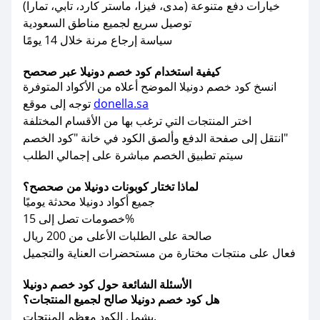
خيارات دفع متنوعة (مدى، فيزا، ماستر كارد، تابي، تمارا)
توصيل سريع لجميع مناطق السعودية
سياسة إرجاع مرنة خلال 14 يومًا
كيفية استخدام كود خصم دونيلا عبر صحصح
انسخ كود خصم دونيلا الموضح أعلاه من الأكواد المتوفرة
donella.sa
توجه إلى موقع
اختر المنتجات التي ترغب بها من الأقسام المختلفة
انتقل إلى صفحة الدفع وألصق الكود في خانة "كود الخصم"
سيتم تطبيق الخصم مباشرة على إجمالي الطلب
لماذا تختار كوبونات دونيلا من صحصح؟
جميع أكواد دونيلا محدثة يوميًا
خصومات تصل إلى 15%
صالحة على الطلبات الأعلى من 200 ريال
فعال على منتجات مختارة من مستحضرات العناية والتجميل
الأسئلة الشائعة حول كود خصم دونيلا
هل كود خصم دونيلا صالح لجميع المنتجات؟
يشمل الكود معظم المنتجات.