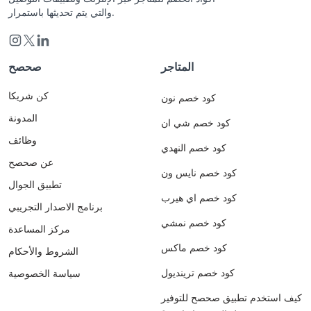
والتي يتم تحديثها باستمرار.
المتاجر
صحصح
كن شريكا
كود خصم نون
المدونة
كود خصم شي ان
وظائف
كود خصم النهدي
عن صحصح
كود خصم نايس ون
تطبيق الجوال
كود خصم اي هيرب
برنامج الاصدار التجريبي
كود خصم نمشي
مركز المساعدة
كود خصم ماكس
الشروط والأحكام
كود خصم ترينديول
سياسة الخصوصية
كيف استخدم تطبيق صحصح للتوفير