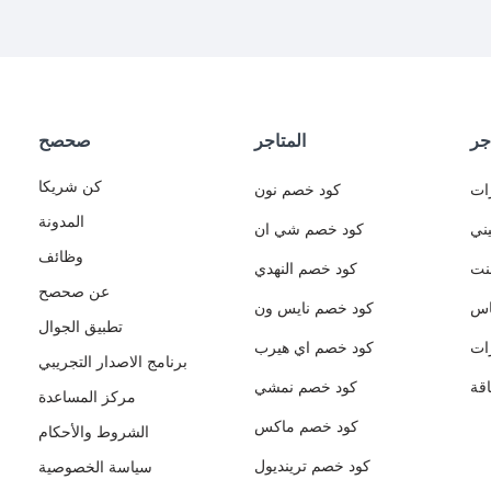
جر
المتاجر
صحصح
كن شريكا
ات
كود خصم نون
المدونة
ني
كود خصم شي ان
وظائف
نت
كود خصم النهدي
عن صحصح
اس
كود خصم نايس ون
تطبيق الجوال
ات
كود خصم اي هيرب
برنامج الاصدار التجريبي
قة
كود خصم نمشي
مركز المساعدة
كود خصم ماكس
الشروط والأحكام
كود خصم ترينديول
سياسة الخصوصية