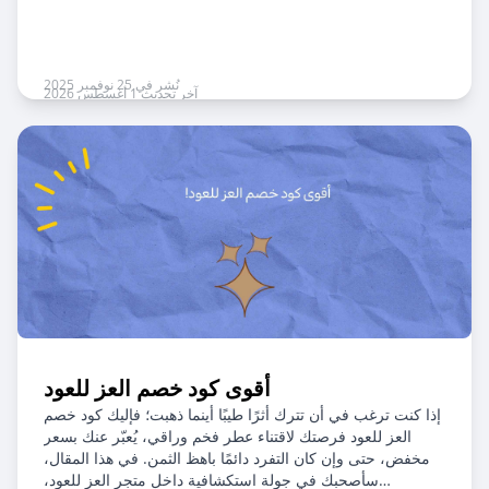
نُشر في 25 نوفمبر 2025
آخر تحديث 1 أغسطس 2026
أقوى كود خصم العز للعود
إذا كنت ترغب في أن تترك أثرًا طيبًا أينما ذهبت؛ فإليك كود خصم
العز للعود فرصتك لاقتناء عطر فخم وراقي، يُعبّر عنك بسعر
مخفض، حتى وإن كان التفرد دائمًا باهظ الثمن. في هذا المقال،
سأصحبك في جولة استكشافية داخل متجر العز للعود،