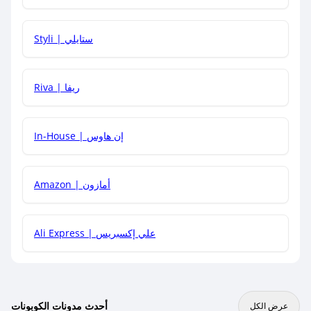
هل يمكنني استخدام كود خصم على منتجات معينة فقط؟
Styli | ستايلي
هل يمكنني جمع كود خصم مع العروض الأخرى؟
Riva | ريفا
In-House | إن هاوس
Amazon | أمازون
Ali Express | علي إكسبريس
أحدث مدونات الكوبونات
عرض الكل