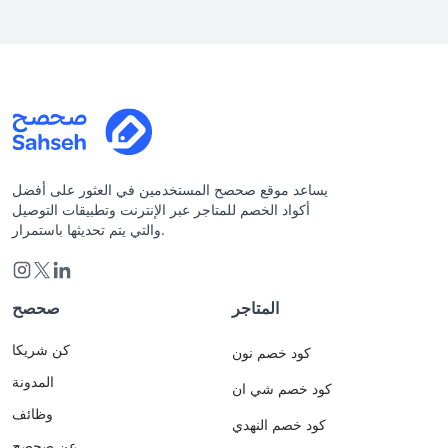
يساعد موقع صحصح المستخدمين في العثور على أفضل
أكواد الخصم للمتاجر عبر الإنترنت وتطبيقات التوصيل
والتي يتم تحديثها باستمرار.
المتاجر
صحصح
كن شريكا
كود خصم نون
المدونة
كود خصم شي ان
وظائف
كود خصم النهدي
عن صحصح