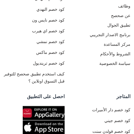
أموالكم
كنت
وظائف
أيضاً.
تبحث
كود خصم النهدي
هيا بنا
عن
عن صحصح
نتعرّف
كود خصم نايس ون
أفضل
أكثر
تطبيق الجوال
هدايا
على
كود خصم اي هيرب
العيد
برنامج الاصدار التجريبي
كود
تحت
كود خصم نمشي
خصم
مركز المساعدة
100
ايوا
ريال
كود خصم ماكس
الشروط والأحكام
عدسات
للأهل
لاصقة
والأصدقاء،
كود خصم ترينديول
سياسة الخصوصية
من
أو
صحصح.
كيف استخدم تطبيق صحصح للتوفير
ترغب
في
قبل التسوق اونلاين ؟
اقتناء
هدايا
المتاجر
احصل على التطبيق
فاخرة
بأسعار
كود خصم دار الأميرات
معقولة،
فإن
كود خصم جيني
كود
خصم
كود خصم قولدن سنت