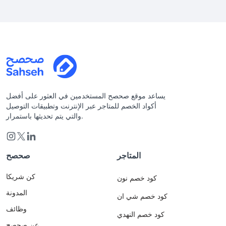
يساعد موقع صحصح المستخدمين في العثور على أفضل
أكواد الخصم للمتاجر عبر الإنترنت وتطبيقات التوصيل
والتي يتم تحديثها باستمرار.
المتاجر
صحصح
كن شريكا
كود خصم نون
المدونة
كود خصم شي ان
وظائف
كود خصم النهدي
عن صحصح