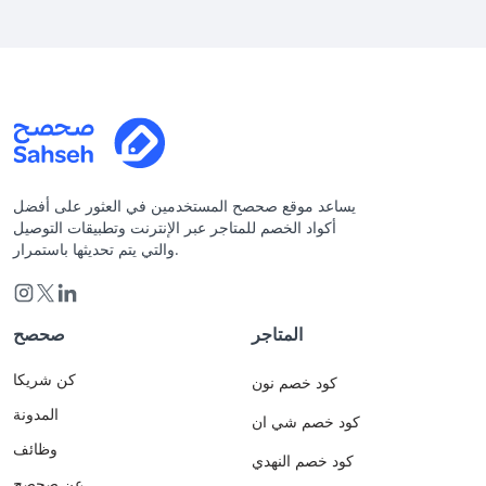
يساعد موقع صحصح المستخدمين في العثور على أفضل
أكواد الخصم للمتاجر عبر الإنترنت وتطبيقات التوصيل
والتي يتم تحديثها باستمرار.
المتاجر
صحصح
كن شريكا
كود خصم نون
المدونة
كود خصم شي ان
وظائف
كود خصم النهدي
عن صحصح