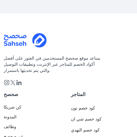
يساعد موقع صحصح المستخدمين في العثور على أفضل
أكواد الخصم للمتاجر عبر الإنترنت وتطبيقات التوصيل
والتي يتم تحديثها باستمرار.
المتاجر
صحصح
كن شريكا
كود خصم نون
المدونة
كود خصم شي ان
وظائف
كود خصم النهدي
عن صحصح