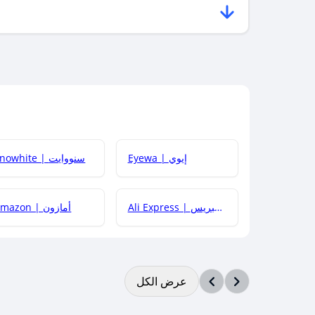
Eyewa | إيوي
Snowhite | سنووايت
Ali Express | علي إكسبريس
Amazon | أمازون
عرض الكل