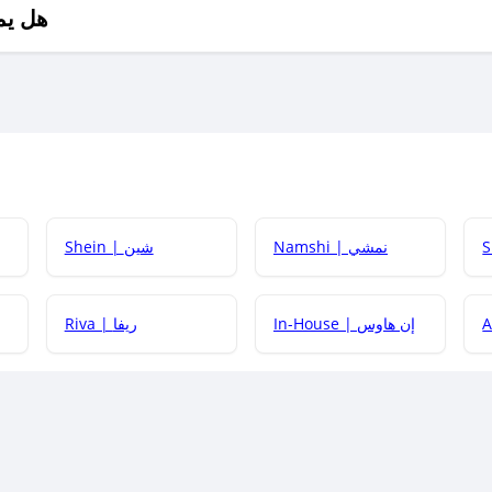
هل يم
Namshi | نمشي
Shein | شين
كيف أحصل على
In-House | إن هاوس
Riva | ريفا