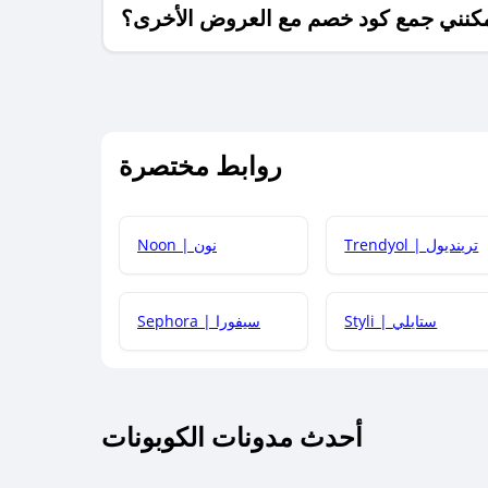
كنني جمع كود خصم مع العروض الأخرى؟
ما معنى كود خصم ؟
روابط مختصرة
كيف يمكنك استخدام كود الخصم؟
Trendyol | ترينديول
Noon | نون
 أحدث أكواد الخصم والعروض للمتاجر؟
Styli | ستايلي
Sephora | سيفورا
كم مدة صلاحية كود الخصم؟
أحدث مدونات الكوبونات