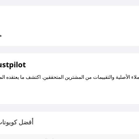
متو
اقرأ تقييمات واراء العملاء ع
أفضل كوبونات 