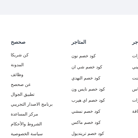
جر
المتاجر
صحصح
كن شريكا
ات
كود خصم نون
المدونة
ني
كود خصم شي ان
وظائف
نت
كود خصم النهدي
عن صحصح
اس
كود خصم نايس ون
تطبيق الجوال
ات
كود خصم اي هيرب
برنامج الاصدار التجريبي
قة
كود خصم نمشي
مركز المساعدة
كود خصم ماكس
الشروط والأحكام
كود خصم ترينديول
سياسة الخصوصية