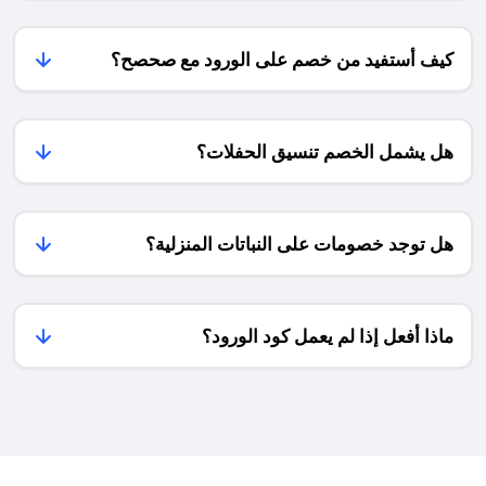
بفضل
قبل
خير
العروض
مثل
الشراء
الحصرية
لما
كيف أستفيد من خصم على الورود مع صحصح؟
+
وأكواد
نقدمه
الخصم!
في
اقتراحات
صحصح
حسب
من
هل يشمل الخصم تنسيق الحفلات؟
الشخصية
أكواد
وخصومات
+
تسعد
أخطاء
الآباء.
هل توجد خصومات على النباتات المنزلية؟
يجب
تجنبها)
ماذا أفعل إذا لم يعمل كود الورود؟