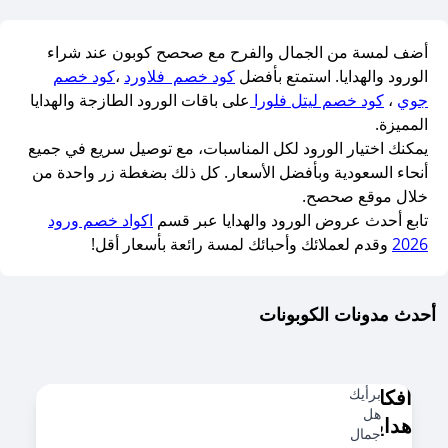
أضف لمسة من الجمال والفرح مع صحصح كوبون عند شراء
الورود والهدايا. استمتع بأفضل
كود خصم فلاورد
،
كود خصم
جوي
،
كود خصم ليتل فلورا
على باقات الورود الطازجة والهدايا
المميزة.
يمكنك اختيار الورود لكل المناسبات، مع توصيل سريع في جميع
أنحاء السعودية وبأفضل الأسعار. كل ذلك بضغطة زر واحدة من
خلال موقع صحصح.
تابع أحدث عروض الورود والهدايا عبر قسم
اكواد خصم ورود
2026
وقدم لعملائك وأحبائك لمسة رائعة بأسعار أقل!
أحدث مدونات الكوبونات
أفكار
برأيك
هل
هدايا
جمال