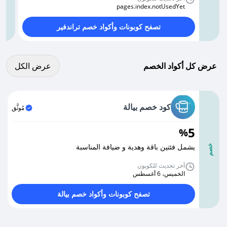
pages.index.notUsedYet
تصفح كوبونات وأكواد خصم تراندفير
عرض كل الكوبونات
عرض كل أكواد الخصم
عرض الكل
كود خصم بيالة
مُوثَّق
5
%
يشمل فئتين باقة وهدية و ضيافة المناسبة
خصم
آخر تحديث للكوبون
الخميس، 6 أغسطس
تصفح كوبونات وأكواد خصم بيالة