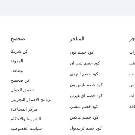
جر
المتاجر
صحصح
كن شريكا
ات
كود خصم نون
المدونة
ني
كود خصم شي ان
وظائف
نت
كود خصم النهدي
عن صحصح
اس
كود خصم نايس ون
تطبيق الجوال
ات
كود خصم اي هيرب
برنامج الاصدار التجريبي
قة
كود خصم نمشي
مركز المساعدة
كود خصم ماكس
الشروط والأحكام
كود خصم ترينديول
سياسة الخصوصية