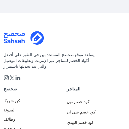
يساعد موقع صحصح المستخدمين في العثور على أفضل
أكواد الخصم للمتاجر عبر الإنترنت وتطبيقات التوصيل
والتي يتم تحديثها باستمرار.
المتاجر
صحصح
كن شريكا
كود خصم نون
المدونة
كود خصم شي ان
وظائف
كود خصم النهدي
عن صحصح