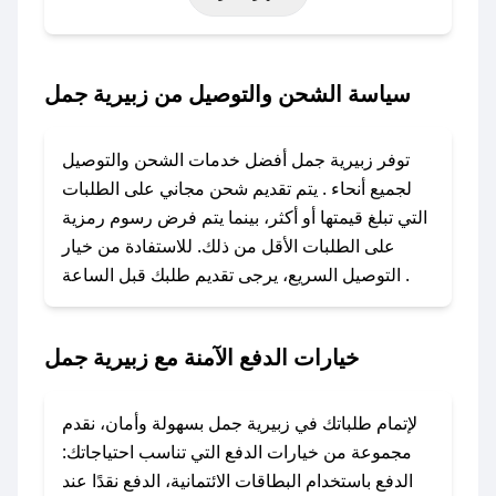
خاصة أخرى.
### كيف تحصل على كود خصم من زبيرية جمل؟
سياسة الشحن والتوصيل من زبيرية جمل
باستخدام تطبيق صحصح، يمكنك العثور بسهولة على
كود خصم زبيرية جمل. وفي حال عدم توفر الكوبون،
توفر زبيرية جمل أفضل خدمات الشحن والتوصيل
تواصل معنا عبر تويتر أو البريد الإلكتروني لإضافته
لجميع أنحاء . يتم تقديم شحن مجاني على الطلبات
بسرعة.
التي تبلغ قيمتها أو أكثر، بينما يتم فرض رسوم رمزية
على الطلبات الأقل من ذلك. للاستفادة من خيار
### كيفية استخدام كود خصم زبيرية جمل؟
التوصيل السريع، يرجى تقديم طلبك قبل الساعة .
1. انسخ كود الخصم من تطبيق صحصح.
2. الصقه في خانة الدفع عند التسوق من زبيرية
جمل.
خيارات الدفع الآمنة مع زبيرية جمل
### ماذا أفعل إذا لم يعمل كود الخصم؟
لا تقلق! يمكنك التواصل مع فريق دعم صحصح عبر
لإتمام طلباتك في زبيرية جمل بسهولة وأمان، نقدم
الرسائل الخاصة على تويتر أو البريد الإلكتروني،
مجموعة من خيارات الدفع التي تناسب احتياجاتك:
وسنقوم بحل المشكلة في أسرع وقت ممكن.
الدفع باستخدام البطاقات الائتمانية، الدفع نقدًا عند