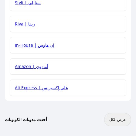
Styli | ستايلي
هل يمكنني جمع كود خصم مع العروض الأخرى؟
Riva | ريفا
In-House | إن هاوس
Amazon | أمازون
Ali Express | علي إكسبريس
أحدث مدونات الكوبونات
عرض الكل