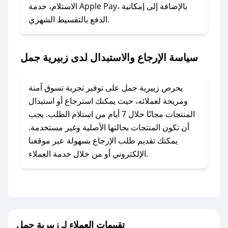
الاستلام، خدمة Apple Pay، بالإضافة إلى إمكانية
الدفع بالتقسيط الشهري.
### ماذا أفعل إذا لم أجد كود خصم لمتجري
المفضل؟
في حال عدم توفر كوبونات لمتجرك المفضل، يمكنك
سياسة الإرجاع والاستبدال لدى زبيرية جمل
مراسلتنا مباشرة وسنعمل على توفير الكوبونات في
أسرع وقت ممكن.
يحرص زبيرية جمل على توفير تجربة تسوق آمنة
### كيف تحصل على كوبونات خصم حصرية من
ومريحة لعملائه، حيث يمكنك استرجاع أو استبدال
زبيرية جمل؟
المنتجات مجانًا خلال 7 أيام من استلام الطلب. يجب
للحصول على كوبونات وخصومات حصرية، قم بما
أن تكون المنتجات بحالتها الأصلية وغير مستخدمة.
يلي:
يمكنك تقديم طلب الإرجاع بسهولة عبر موقعنا
- اضغط على أيقونة متابعة لمتجر زبيرية جمل في
الإلكتروني أو من خلال خدمة العملاء.
تطبيق صحصح.
- تابع حسابنا الرسمي على تويتر وقم بتفعيل زر
التنبيهات.
- قم بتفعيل إشعارات تطبيق صحصح ليصلك كل
جديد.
تقييمات العملاء لـ زبيرية جمل