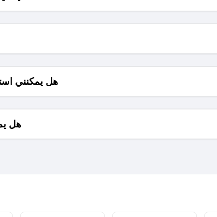
هل يمكنني است
هل يم