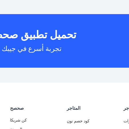
هل يمكنني است
تحميل تطبيق صح
هل يم
تجربة أسرع في جيبك
جر
المتاجر
صحصح
كن شريكا
ات
كود خصم نون