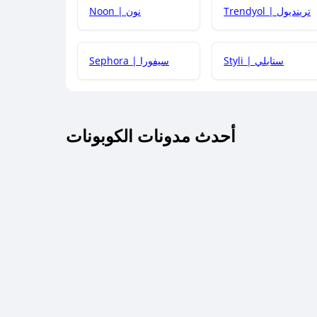
Trendyol | ترينديول
Noon | نون
 أحدث أكواد الخصم والعروض للمتاجر؟
Styli | ستايلي
Sephora | سيفورا
كم مدة صلاحية كود الخصم؟
أحدث مدونات الكوبونات
 توصيل مجاني أو بدون رسوم الشحن ؟
كنني معرفة إذا كان كود الخصم لا يعمل؟
كيف أحصل على أقوى كود خصم؟