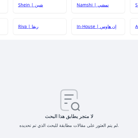
Namshi | نمشي
Shein | شين
كيف أحصل على
In-House | إن هاوس
Riva | ريفا
كيف أحصل على
كيف يم
لا متجر يطابق هذا البحث
لم يتم العثور على مقالات مطابقة للبحث الذي تم تحديده.