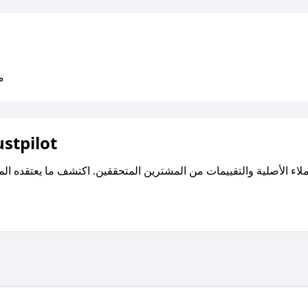
متو
اقرأ تقييمات واراء العملاء ع