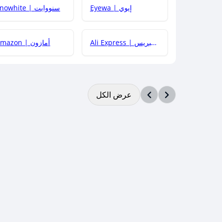
Eyewa | إيوي
Snowhite | سنووايت
Ali Express | علي إكسبريس
Amazon | أمازون
عرض الكل