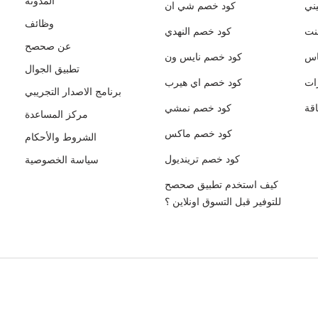
المدونة
ني
كود خصم شي ان
وظائف
نت
كود خصم النهدي
عن صحصح
اس
كود خصم نايس ون
تطبيق الجوال
ات
كود خصم اي هيرب
برنامج الاصدار التجريبي
قة
كود خصم نمشي
مركز المساعدة
كود خصم ماكس
الشروط والأحكام
كود خصم ترينديول
سياسة الخصوصية
كيف استخدم تطبيق صحصح
للتوفير قبل التسوق اونلاين ؟