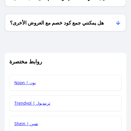
فقط؟
هل يمكنني جمع كود خصم مع العروض الأخرى؟
ما معنى كود خصم ؟
روابط مختصرة
كيف يمكنك استخدام كود الخصم؟
Noon | نون
كيف أحصل على أحدث أكواد الخصم والعروض للمتاجر؟
Trendyol | ترينديول
كم مدة صلاحية كود الخصم؟
Shein | شين