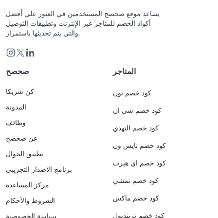
يساعد موقع صحصح المستخدمين في العثور على أفضل
أكواد الخصم للمتاجر عبر الإنترنت وتطبيقات التوصيل
والتي يتم تحديثها باستمرار.
المتاجر
صحصح
كن شريكا
كود خصم نون
المدونة
كود خصم شي ان
وظائف
كود خصم النهدي
عن صحصح
كود خصم نايس ون
تطبيق الجوال
كود خصم اي هيرب
برنامج الاصدار التجريبي
كود خصم نمشي
مركز المساعدة
كود خصم ماكس
الشروط والأحكام
كود خصم ترينديول
سياسة الخصوصية