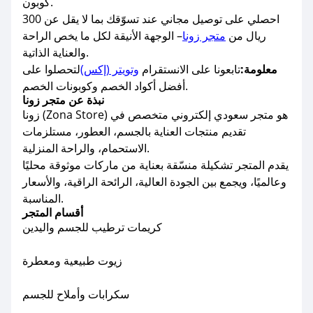
كوبون.
احصلي على توصيل مجاني عند تسوّقك بما لا يقل عن 300
ريال من
متجر زونا
– الوجهة الأنيقة لكل ما يخص الراحة
والعناية الذاتية.
معلومة:
تابعونا على الانستقرام
وتويتر (إكس)
لتحصلوا على
أفضل أكواد الخصم وكوبونات الخصم.
نبذة عن متجر زونا
زونا (Zona Store) هو متجر سعودي إلكتروني متخصص في
تقديم منتجات العناية بالجسم، العطور، مستلزمات
الاستحمام، والراحة المنزلية.
يقدم المتجر تشكيلة منسّقة بعناية من ماركات موثوقة محليًا
وعالميًا، ويجمع بين الجودة العالية، الرائحة الراقية، والأسعار
المناسبة.
أقسام المتجر
كريمات ترطيب للجسم واليدين
زيوت طبيعية ومعطرة
سكرابات وأملاح للجسم