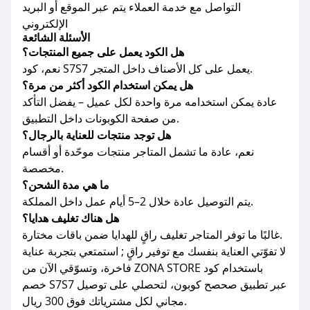
التواصل مع خدمة العملاء يتم عبر الموقع أو البريد
الإلكتروني
الأسئلة الشائعة
هل الكود يعمل على جميع المنتجات؟
نعم، كود S7S7 يعمل على كل الأصناف داخل المتجر.
هل يمكن استخدام الكود أكثر من مرة؟
عادة يمكن استخدامه مرة واحدة لكل عميل – يفضل التأكد
من صفحة الكوبونات داخل التطبيق.
هل توجد منتجات للعناية بالرجال؟
نعم، عادة ما تشمل المتاجر منتجات موحّدة أو أقسام
مخصصة.
ما هي مدة الشحن؟
يتم التوصيل عادة خلال 2–5 أيام عمل داخل المملكة.
هل هناك تغليف هدايا؟
غالبًا ما توفر المتاجر تغليف راقٍ للهدايا ضمن باقات مختارة.
لا تفوّتي العناية بنفسك مع توفير راقٍ ; استمتعي بتجربة عناية
فاخرة، وتسوّقي الآن من ZONA STORE باستخدام كود
خصم S7S7 عبر تطبيق صحصح كوبون، لتحصلي على توصيل
مجاني لكل مشترياتك فوق 300 ريال.