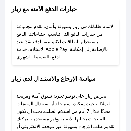
### ماذا أفعل إذا لم يعمل كود الخصم؟
خيارات الدفع الآمنة مع زيار
لا تقلق! يمكنك التواصل مع فريق دعم صحصح عبر
الرسائل الخاصة على تويتر أو البريد الإلكتروني،
وسنقوم بحل المشكلة في أسرع وقت ممكن.
لإتمام طلباتك في زيار بسهولة وأمان، نقدم مجموعة
من خيارات الدفع التي تناسب احتياجاتك: الدفع
### ماذا أفعل إذا لم أجد كود خصم لمتجري
باستخدام البطاقات الائتمانية، الدفع نقدًا عند
المفضل؟
الاستلام، خدمة Apple Pay، بالإضافة إلى إمكانية
الدفع بالتقسيط الشهري.
في حال عدم توفر كوبونات لمتجرك المفضل، يمكنك
مراسلتنا مباشرة وسنعمل على توفير الكوبونات في
أسرع وقت ممكن.
سياسة الإرجاع والاستبدال لدى زيار
### كيف تحصل على كوبونات خصم حصرية من
زيار؟
يحرص زيار على توفير تجربة تسوق آمنة ومريحة
للحصول على كوبونات وخصومات حصرية، قم بما
لعملائه، حيث يمكنك استرجاع أو استبدال المنتجات
يلي:
مجانًا خلال 7 أيام من استلام الطلب. يجب أن تكون
- اضغط على أيقونة متابعة لمتجر زيار في تطبيق
المنتجات بحالتها الأصلية وغير مستخدمة. يمكنك
صحصح.
تقديم طلب الإرجاع بسهولة عبر موقعنا الإلكتروني أو