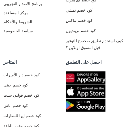
برنامج الاصدار التجريبي
كود خصم نمشي
مركز المساعدة
كود خصم ماكس
الشروط والأحكام
كود خصم ترينديول
سياسة الخصوصية
كيف استخدم تطبيق صحصح للتوفير
قبل التسوق اونلاين ؟
احصل على التطبيق
المتاجر
كود خصم دار الأميرات
كود خصم جيني
كود خصم قولدن سنت
كود خصم اناس
كود خصم ايوا للنظارات
كود خصم وقت اللياقة