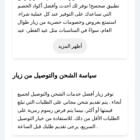
تطبيق صحصح! نوفر لك أحدث وأفضل أكواد الخصم
التي تساعدك على التوفير عند كل عملية شراء.
استمتع بعروض وخصومات حصرية من زيار طوال
العام، سواءً في المناسبات مثل عيد الفطر، عيد
الأضحى، الجمعة البيضاء (شهر نوفمبر)، رمضان،
أظهر المزيد
اليوم الوطني، يوم التأسيس، أو حتى عروض خاصة
أخرى.
### كيف تحصل على كود خصم من زيار؟
سياسة الشحن والتوصيل من زيار
باستخدام تطبيق صحصح، يمكنك العثور بسهولة على
كود خصم زيار. وفي حال عدم توفر الكوبون، تواصل
توفر زيار أفضل خدمات الشحن والتوصيل لجميع
معنا عبر تويتر أو البريد الإلكتروني لإضافته بسرعة.
أنحاء . يتم تقديم شحن مجاني على الطلبات التي تبلغ
قيمتها أو أكثر، بينما يتم فرض رسوم رمزية على
### كيفية استخدام كود خصم زيار؟
الطلبات الأقل من ذلك. للاستفادة من خيار التوصيل
1. انسخ كود الخصم من تطبيق صحصح.
السريع، يرجى تقديم طلبك قبل الساعة .
2. الصقه في خانة الدفع عند التسوق من زيار.