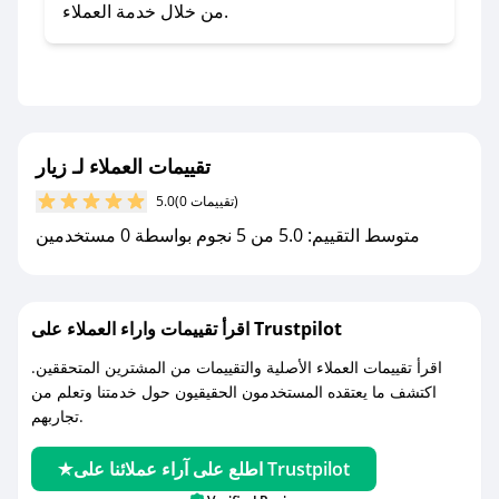
- تابع حسابنا الرسمي على تويتر وقم بتفعيل زر
من خلال خدمة العملاء.
التنبيهات.
- قم بتفعيل إشعارات تطبيق صحصح ليصلك كل
جديد.
مع صحصح، تسوق بذكاء ووفّر على كل مشترياتك مع
تقييمات العملاء لـ زيار
كوبونات خصم حصرية من زيار!
(0 تقييمات)
5.0
متوسط التقييم: 5.0 من 5 نجوم بواسطة 0 مستخدمين
اقرأ تقييمات واراء العملاء على Trustpilot
اقرأ تقييمات العملاء الأصلية والتقييمات من المشترين المتحققين.
اكتشف ما يعتقده المستخدمون الحقيقيون حول خدمتنا وتعلم من
تجاربهم.
اطلع على آراء عملائنا على Trustpilot