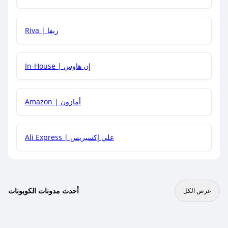
هل يمكنني جمع كود خصم مع العروض الأخرى؟
Riva | ريفا
In-House | إن هاوس
Amazon | أمازون
Ali Express | علي إكسبريس
أحدث مدونات الكوبونات
عرض الكل