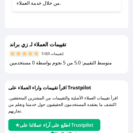
صحصح.
من خلال خدمة العملاء.
- تابع حسابنا الرسمي على تويتر وقم بتفعيل زر
التنبيهات.
- قم بتفعيل إشعارات تطبيق صحصح ليصلك كل
جديد.
تقييمات العملاء لـ زي براند
مع صحصح، تسوق بذكاء ووفّر على كل مشترياتك مع
(0 تقييمات)
5.0
كوبونات خصم حصرية من زي براند!
متوسط التقييم: 5.0 من 5 نجوم بواسطة 0 مستخدمين
اقرأ تقييمات واراء العملاء على Trustpilot
اقرأ تقييمات العملاء الأصلية والتقييمات من المشترين المتحققين.
اكتشف ما يعتقده المستخدمون الحقيقيون حول خدمتنا وتعلم من
تجاربهم.
اطلع على آراء عملائنا على Trustpilot