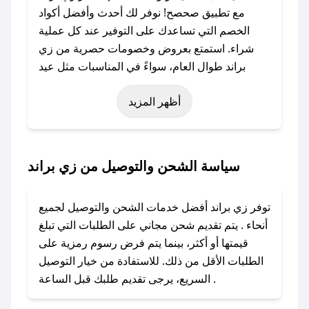
مع تطبيق صحصح! نوفر لك أحدث وأفضل أكواد
الخصم التي تساعدك على التوفير عند كل عملية
شراء. استمتع بعروض وخصومات حصرية من زي
براند طوال العام، سواءً في المناسبات مثل عيد
الفطر، عيد الأضحى، الجمعة البيضاء (شهر نوفمبر)،
أظهر المزيد
رمضان، اليوم الوطني، يوم التأسيس، أو حتى عروض
خاصة أخرى.
### كيف تحصل على كود خصم من زي براند؟
سياسة الشحن والتوصيل من زي براند
باستخدام تطبيق صحصح، يمكنك العثور بسهولة على
كود خصم زي براند. وفي حال عدم توفر الكوبون،
توفر زي براند أفضل خدمات الشحن والتوصيل لجميع
تواصل معنا عبر تويتر أو البريد الإلكتروني لإضافته
أنحاء . يتم تقديم شحن مجاني على الطلبات التي تبلغ
بسرعة.
قيمتها أو أكثر، بينما يتم فرض رسوم رمزية على
الطلبات الأقل من ذلك. للاستفادة من خيار التوصيل
### كيفية استخدام كود خصم زي براند؟
السريع، يرجى تقديم طلبك قبل الساعة .
1. انسخ كود الخصم من تطبيق صحصح.
2. الصقه في خانة الدفع عند التسوق من زي براند.