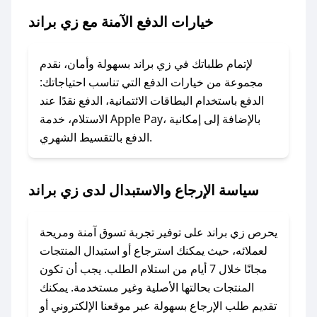
خيارات الدفع الآمنة مع زي براند
### ماذا أفعل إذا لم يعمل كود الخصم؟
لا تقلق! يمكنك التواصل مع فريق دعم صحصح عبر
الرسائل الخاصة على تويتر أو البريد الإلكتروني،
لإتمام طلباتك في زي براند بسهولة وأمان، نقدم
وسنقوم بحل المشكلة في أسرع وقت ممكن.
مجموعة من خيارات الدفع التي تناسب احتياجاتك:
الدفع باستخدام البطاقات الائتمانية، الدفع نقدًا عند
### ماذا أفعل إذا لم أجد كود خصم لمتجري
الاستلام، خدمة Apple Pay، بالإضافة إلى إمكانية
الدفع بالتقسيط الشهري.
المفضل؟
في حال عدم توفر كوبونات لمتجرك المفضل، يمكنك
مراسلتنا مباشرة وسنعمل على توفير الكوبونات في
سياسة الإرجاع والاستبدال لدى زي براند
أسرع وقت ممكن.
### كيف تحصل على كوبونات خصم حصرية من زي
يحرص زي براند على توفير تجربة تسوق آمنة ومريحة
براند؟
لعملائه، حيث يمكنك استرجاع أو استبدال المنتجات
للحصول على كوبونات وخصومات حصرية، قم بما
مجانًا خلال 7 أيام من استلام الطلب. يجب أن تكون
يلي:
المنتجات بحالتها الأصلية وغير مستخدمة. يمكنك
- اضغط على أيقونة متابعة لمتجر زي براند في تطبيق
تقديم طلب الإرجاع بسهولة عبر موقعنا الإلكتروني أو