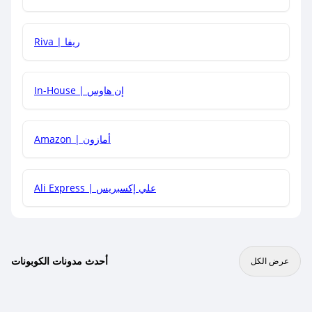
هل يمكنني جمع كود خصم مع العروض الأخرى؟
Riva | ريفا
In-House | إن هاوس
Amazon | أمازون
Ali Express | علي إكسبريس
أحدث مدونات الكوبونات
عرض الكل