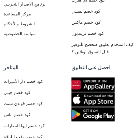
برنامج الاصدار التجريبي
كود خصم نمشي
مركز المساعدة
كود خصم ماكس
الشروط والأحكام
كود خصم ترينديول
سياسة الخصوصية
كيف استخدم تطبيق صحصح للتوفير
قبل التسوق اونلاين ؟
احصل على التطبيق
المتاجر
كود خصم دار الأميرات
كود خصم جيني
كود خصم قولدن سنت
كود خصم اناس
كود خصم ايوا للنظارات
كود خصم وقت اللياقة