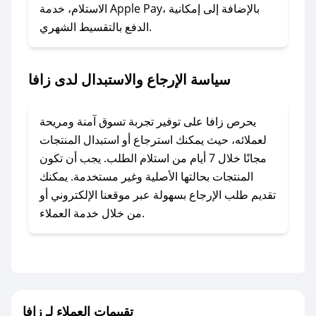
المفضل؟
الاستلام، خدمة Apple Pay، بالإضافة إلى إمكانية
الدفع بالتقسيط الشهري.
في حال عدم توفر كوبونات لمتجرك المفضل، يمكنك
مراسلتنا مباشرة وسنعمل على توفير الكوبونات في
أسرع وقت ممكن.
سياسة الإرجاع والاستبدال لدى زافا
### كيف تحصل على كوبونات خصم حصرية من
زافا؟
يحرص زافا على توفير تجربة تسوق آمنة ومريحة
للحصول على كوبونات وخصومات حصرية، قم بما
لعملائه، حيث يمكنك استرجاع أو استبدال المنتجات
يلي:
مجانًا خلال 7 أيام من استلام الطلب. يجب أن تكون
- اضغط على أيقونة متابعة لمتجر زافا في تطبيق
المنتجات بحالتها الأصلية وغير مستخدمة. يمكنك
صحصح.
تقديم طلب الإرجاع بسهولة عبر موقعنا الإلكتروني أو
- تابع حسابنا الرسمي على تويتر وقم بتفعيل زر
من خلال خدمة العملاء.
التنبيهات.
- قم بتفعيل إشعارات تطبيق صحصح ليصلك كل
جديد.
مع صحصح، تسوق بذكاء ووفّر على كل مشترياتك مع
تقييمات العملاء لـ زافا