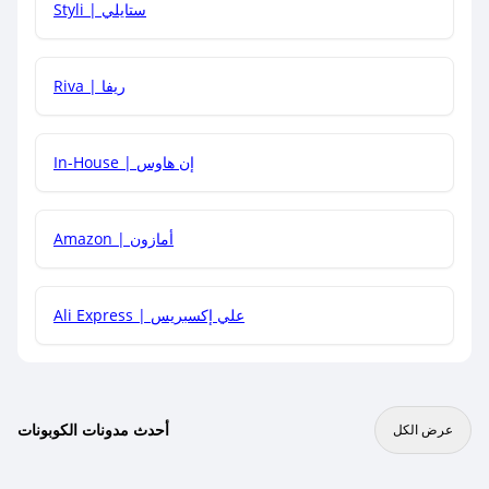
Styli | ستايلي
هل يمكنني جمع كود خصم مع العروض الأخرى؟
Riva | ريفا
In-House | إن هاوس
Amazon | أمازون
Ali Express | علي إكسبريس
أحدث مدونات الكوبونات
عرض الكل