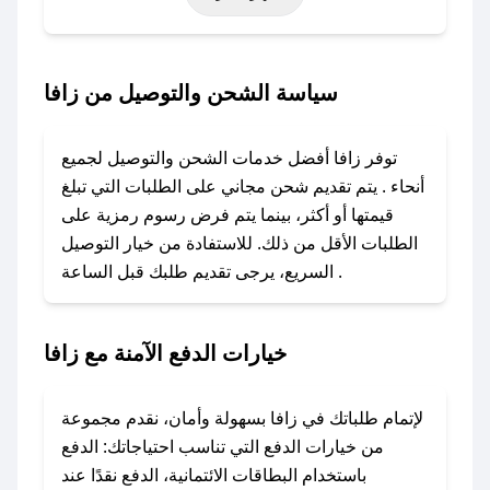
أخرى.
### كيف تحصل على كود خصم من زافا؟
سياسة الشحن والتوصيل من زافا
باستخدام تطبيق صحصح، يمكنك العثور بسهولة على
كود خصم زافا. وفي حال عدم توفر الكوبون، تواصل
توفر زافا أفضل خدمات الشحن والتوصيل لجميع
معنا عبر تويتر أو البريد الإلكتروني لإضافته بسرعة.
أنحاء . يتم تقديم شحن مجاني على الطلبات التي تبلغ
قيمتها أو أكثر، بينما يتم فرض رسوم رمزية على
### كيفية استخدام كود خصم زافا؟
الطلبات الأقل من ذلك. للاستفادة من خيار التوصيل
1. انسخ كود الخصم من تطبيق صحصح.
السريع، يرجى تقديم طلبك قبل الساعة .
2. الصقه في خانة الدفع عند التسوق من زافا.
### ماذا أفعل إذا لم يعمل كود الخصم؟
خيارات الدفع الآمنة مع زافا
لا تقلق! يمكنك التواصل مع فريق دعم صحصح عبر
الرسائل الخاصة على تويتر أو البريد الإلكتروني،
وسنقوم بحل المشكلة في أسرع وقت ممكن.
لإتمام طلباتك في زافا بسهولة وأمان، نقدم مجموعة
من خيارات الدفع التي تناسب احتياجاتك: الدفع
### ماذا أفعل إذا لم أجد كود خصم لمتجري
باستخدام البطاقات الائتمانية، الدفع نقدًا عند