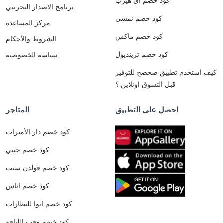
كود خصم اي هيرب
برنامج الاصدار التجريبي
كود خصم نمشي
مركز المساعدة
كود خصم ماكس
الشروط والأحكام
كود خصم ترينديول
سياسة الخصوصية
كيف استخدم تطبيق صحصح للتوفير
قبل التسوق اونلاين ؟
احصل على التطبيق
المتاجر
كود خصم دار الأميرات
كود خصم جيني
كود خصم قولدن سنت
كود خصم اناس
كود خصم ايوا للنظارات
كود خصم وقت اللياقة