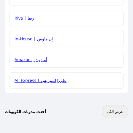
هل يمكنني جمع كود خصم مع العروض الأخرى؟
Riva | ريفا
In-House | إن هاوس
Amazon | أمازون
Ali Express | علي إكسبريس
أحدث مدونات الكوبونات
عرض الكل