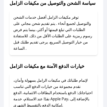
سياسة الشحن والتوصيل من مكيفات الزامل
الزامل؟
باستخدام تطبيق صحصح، يمكنك العثور بسهولة على
توفر مكيفات الزامل أفضل خدمات الشحن
كود خصم مكيفات الزامل. وفي حال عدم توفر
والتوصيل لجميع أنحاء . يتم تقديم شحن مجاني على
الكوبون، تواصل معنا عبر تويتر أو البريد الإلكتروني
الطلبات التي تبلغ قيمتها أو أكثر، بينما يتم فرض
لإضافته بسرعة.
رسوم رمزية على الطلبات الأقل من ذلك. للاستفادة
من خيار التوصيل السريع، يرجى تقديم طلبك قبل
### كيفية استخدام كود خصم مكيفات الزامل؟
الساعة .
1. انسخ كود الخصم من تطبيق صحصح.
2. الصقه في خانة الدفع عند التسوق من مكيفات
الزامل.
خيارات الدفع الآمنة مع مكيفات الزامل
### ماذا أفعل إذا لم يعمل كود الخصم؟
لا تقلق! يمكنك التواصل مع فريق دعم صحصح عبر
لإتمام طلباتك في مكيفات الزامل بسهولة وأمان،
الرسائل الخاصة على تويتر أو البريد الإلكتروني،
نقدم مجموعة من خيارات الدفع التي تناسب
وسنقوم بحل المشكلة في أسرع وقت ممكن.
احتياجاتك: الدفع باستخدام البطاقات الائتمانية، الدفع
نقدًا عند الاستلام، خدمة Apple Pay، بالإضافة إلى
إمكانية الدفع بالتقسيط الشهري.
### ماذا أفعل إذا لم أجد كود خصم لمتجري