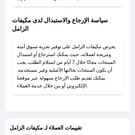
المفضل؟
في حال عدم توفر كوبونات لمتجرك المفضل، يمكنك
سياسة الإرجاع والاستبدال لدى مكيفات
مراسلتنا مباشرة وسنعمل على توفير الكوبونات في
الزامل
أسرع وقت ممكن.
### كيف تحصل على كوبونات خصم حصرية من
يحرص مكيفات الزامل على توفير تجربة تسوق آمنة
مكيفات الزامل؟
ومريحة لعملائه، حيث يمكنك استرجاع أو استبدال
للحصول على كوبونات وخصومات حصرية، قم بما
المنتجات مجانًا خلال 7 أيام من استلام الطلب. يجب
يلي:
أن تكون المنتجات بحالتها الأصلية وغير مستخدمة.
- اضغط على أيقونة متابعة لمتجر مكيفات الزامل في
يمكنك تقديم طلب الإرجاع بسهولة عبر موقعنا
تطبيق صحصح.
الإلكتروني أو من خلال خدمة العملاء.
- تابع حسابنا الرسمي على تويتر وقم بتفعيل زر
التنبيهات.
- قم بتفعيل إشعارات تطبيق صحصح ليصلك كل
جديد.
تقييمات العملاء لـ مكيفات الزامل
مع صحصح، تسوق بذكاء ووفّر على كل مشترياتك مع