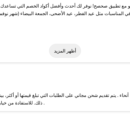
مع تطبيق صحصح! نوفر لك أحدث وأفضل أكواد الخصم التي تساعدك ع
المناسبات مثل عيد الفطر، عيد الأضحى، الجمعة البيضاء (شهر نوفمب
ر بسهولة على كود خصم زاكو. وفي حال عدم توفر الكوبون، تواصل معنا 
أظهر المزيد
اء . يتم تقديم شحن مجاني على الطلبات التي تبلغ قيمتها أو أكثر، ب
ل مع فريق دعم صحصح عبر الرسائل الخاصة على تويتر أو البريد الإلك
ذلك. للاستفادة من خيار التوصيل السريع، يرجى تقديم طلبك قبل الساعة .
حال عدم توفر كوبونات لمتجرك المفضل، يمكنك مراسلتنا مباشرة وس