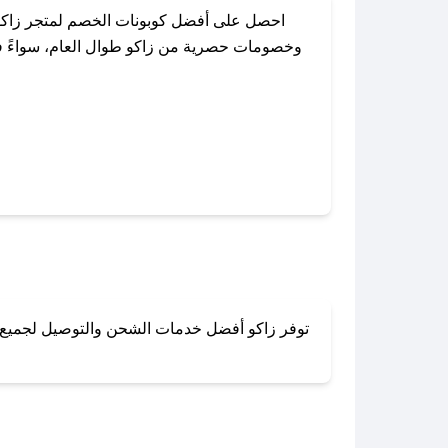
احصل على أفضل كوبونات الخصم لمتجر زاكو 
وخصومات حصرية من زاكو طوال العام، سواءً في 
باستخدام تطبيق صحصح، يمكنك العثو
توفر زاكو أفضل خدمات الشحن والتوصيل لجميع أنح
لا تقلق! يمكنك التواص
في 