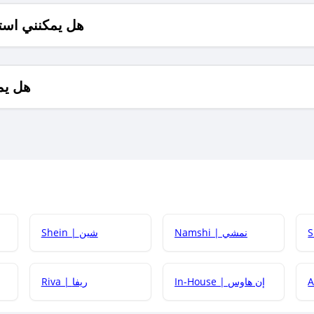
هل يمكنني است
هل يم
Namshi | نمشي
Shein | شين
كيف أحصل على
In-House | إن هاوس
Riva | ريفا