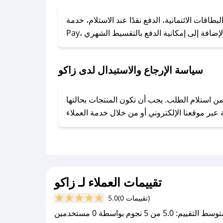
### كيف تحصل على كوبونات خصم حصرية من زاكو؟
ول على كوبونات وخصومات حصرية، قم بما يلي:
الائتمانية، الدفع نقدًا عند الاستلام، خدمة Apple
- اضغط على أيقونة متابعة لمتجر زاكو في تطبيق صحصح.
- تابع حسابنا الرسمي على تويتر وقم بتفعيل زر التنبيهات.
- قم بتفعيل إشعارات تطبيق صحصح ليصلك كل جديد.
سياسة الإرجاع والاستبدال لدى زاكو
وفير تجربة تسوق آمنة ومريحة لعملائه، حيث يمكنك استرجاع أو استبدال المنتجات مجانًا خلال 7 أيام من استلام الطلب. يجب أن تكون المنتجات بحالتها
تقييمات العملاء لـ زاكو
(0 تقييمات)
5.0
سط التقييم: 5.0 من 5 نجوم بواسطة 0 مستخدمين