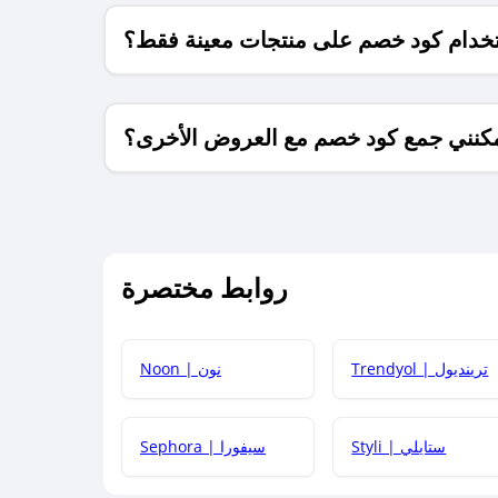
خدام كود خصم على منتجات معينة فقط؟
كنني جمع كود خصم مع العروض الأخرى؟
ما معنى كود خصم ؟
روابط مختصرة
كيف يمكنك استخدام كود الخصم؟
Trendyol | ترينديول
Noon | نون
 أحدث أكواد الخصم والعروض للمتاجر؟
Styli | ستايلي
Sephora | سيفورا