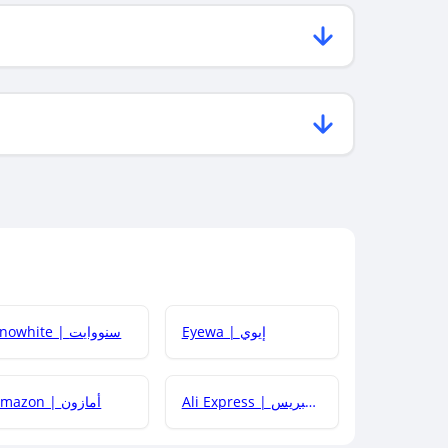
Eyewa | إيوي
Snowhite | سنووايت
Ali Express | علي إكسبريس
Amazon | أمازون