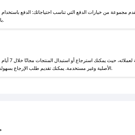
للحص
 مجموعة من خيارات الدفع التي تناسب احتياجاتك: الدفع باستخدام البطاقات 
Pay، بالإضافة إلى إمكانية الدفع بالتقسيط الشهري.
مع صحصح، تسوق بذكاء ووفّر على كل مشترياتك مع كوبونات خصم حصرية من زاكو!
يحرص زاكو على ت
الأصلية وغير مستخدمة. يمكنك تقديم طلب الإرجاع بسهولة عبر موقعنا الإلكتروني أو من خلال خدمة العملاء.
متو