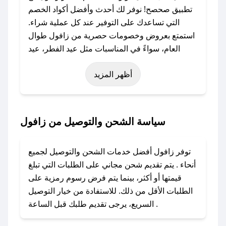
تطبيق صحصح! نوفر لك أحدث وأفضل أكواد الخصم
التي تساعدك على التوفير عند كل عملية شراء.
استمتع بعروض وخصومات حصرية من زافول طوال
العام، سواءً في المناسبات مثل عيد الفطر، عيد
الأضحى، الجمعة البيضاء (شهر نوفمبر)، رمضان،
أظهر المزيد
اليوم الوطني، يوم التأسيس، أو حتى عروض خاصة
أخرى.
### كيف تحصل على كود خصم من زافول؟
سياسة الشحن والتوصيل من زافول
باستخدام تطبيق صحصح، يمكنك العثور بسهولة على
كود خصم زافول. وفي حال عدم توفر الكوبون،
توفر زافول أفضل خدمات الشحن والتوصيل لجميع
تواصل معنا عبر تويتر أو البريد الإلكتروني لإضافته
أنحاء . يتم تقديم شحن مجاني على الطلبات التي تبلغ
بسرعة.
قيمتها أو أكثر، بينما يتم فرض رسوم رمزية على
الطلبات الأقل من ذلك. للاستفادة من خيار التوصيل
### كيفية استخدام كود خصم زافول؟
السريع، يرجى تقديم طلبك قبل الساعة .
1. انسخ كود الخصم من تطبيق صحصح.
2. الصقه في خانة الدفع عند التسوق من زافول.