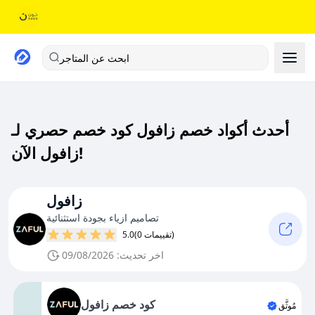
ابحث عن المتاجر
أحدث أكواد خصم زافول كود خصم حصري لـ
زافول الآن!
زافول
تصاميم ازياء بجودة استثنائية
(0 تقييمات)
5.0
اخر تحديث: 09/08/2026
كود خصم زافول
مُوثَّق