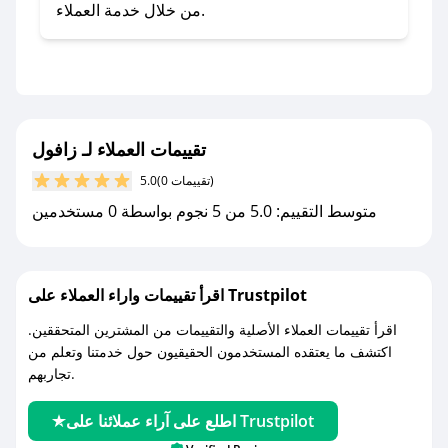
صحصح.
من خلال خدمة العملاء.
- تابع حسابنا الرسمي على تويتر وقم بتفعيل زر
التنبيهات.
- قم بتفعيل إشعارات تطبيق صحصح ليصلك كل
جديد.
تقييمات العملاء لـ زافول
مع صحصح، تسوق بذكاء ووفّر على كل مشترياتك مع
(0 تقييمات)
5.0
كوبونات خصم حصرية من زافول!
متوسط التقييم: 5.0 من 5 نجوم بواسطة 0 مستخدمين
اقرأ تقييمات واراء العملاء على Trustpilot
اقرأ تقييمات العملاء الأصلية والتقييمات من المشترين المتحققين.
اكتشف ما يعتقده المستخدمون الحقيقيون حول خدمتنا وتعلم من
تجاربهم.
اطلع على آراء عملائنا على Trustpilot