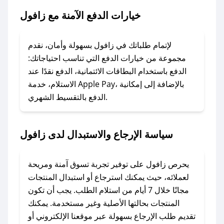
خيارات الدفع الآمنة مع زافول
### ماذا أفعل إذا لم يعمل كود الخصم؟
لا تقلق! يمكنك التواصل مع فريق دعم صحصح عبر
الرسائل الخاصة على تويتر أو البريد الإلكتروني،
لإتمام طلباتك في زافول بسهولة وأمان، نقدم
وسنقوم بحل المشكلة في أسرع وقت ممكن.
مجموعة من خيارات الدفع التي تناسب احتياجاتك:
الدفع باستخدام البطاقات الائتمانية، الدفع نقدًا عند
### ماذا أفعل إذا لم أجد كود خصم لمتجري
الاستلام، خدمة Apple Pay، بالإضافة إلى إمكانية
الدفع بالتقسيط الشهري.
المفضل؟
في حال عدم توفر كوبونات لمتجرك المفضل، يمكنك
مراسلتنا مباشرة وسنعمل على توفير الكوبونات في
سياسة الإرجاع والاستبدال لدى زافول
أسرع وقت ممكن.
### كيف تحصل على كوبونات خصم حصرية من
يحرص زافول على توفير تجربة تسوق آمنة ومريحة
زافول؟
لعملائه، حيث يمكنك استرجاع أو استبدال المنتجات
للحصول على كوبونات وخصومات حصرية، قم بما
مجانًا خلال 7 أيام من استلام الطلب. يجب أن تكون
يلي:
المنتجات بحالتها الأصلية وغير مستخدمة. يمكنك
- اضغط على أيقونة متابعة لمتجر زافول في تطبيق
تقديم طلب الإرجاع بسهولة عبر موقعنا الإلكتروني أو