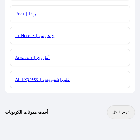
هل يمكنني جمع كود خصم مع العروض الأخرى؟
Riva | ريفا
In-House | إن هاوس
Amazon | أمازون
Ali Express | علي إكسبريس
أحدث مدونات الكوبونات
عرض الكل