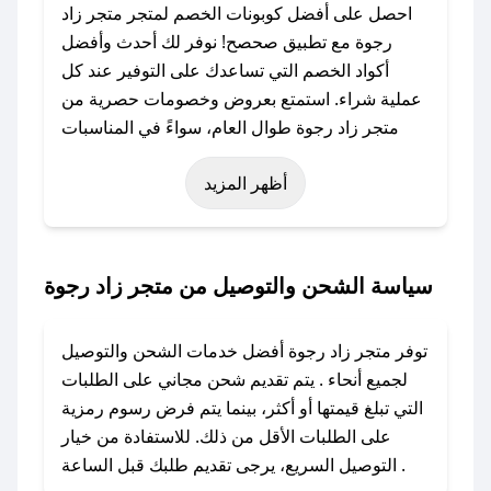
احصل على أفضل كوبونات الخصم لمتجر متجر زاد
رجوة مع تطبيق صحصح! نوفر لك أحدث وأفضل
أكواد الخصم التي تساعدك على التوفير عند كل
عملية شراء. استمتع بعروض وخصومات حصرية من
متجر زاد رجوة طوال العام، سواءً في المناسبات
مثل عيد الفطر، عيد الأضحى، الجمعة البيضاء (شهر
أظهر المزيد
نوفمبر)، رمضان، اليوم الوطني، يوم التأسيس، أو
حتى عروض خاصة أخرى.
### كيف تحصل على كود خصم من متجر زاد
سياسة الشحن والتوصيل من متجر زاد رجوة
رجوة؟
باستخدام تطبيق صحصح، يمكنك العثور بسهولة على
توفر متجر زاد رجوة أفضل خدمات الشحن والتوصيل
كود خصم متجر زاد رجوة. وفي حال عدم توفر
لجميع أنحاء . يتم تقديم شحن مجاني على الطلبات
الكوبون، تواصل معنا عبر تويتر أو البريد الإلكتروني
التي تبلغ قيمتها أو أكثر، بينما يتم فرض رسوم رمزية
لإضافته بسرعة.
على الطلبات الأقل من ذلك. للاستفادة من خيار
التوصيل السريع، يرجى تقديم طلبك قبل الساعة .
### كيفية استخدام كود خصم متجر زاد رجوة؟