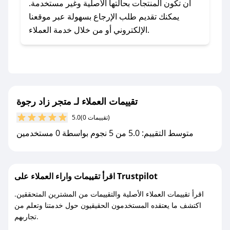
للحصول على كوبونات وخصومات حصرية، قم بما
أن تكون المنتجات بحالتها الأصلية وغير مستخدمة.
يلي:
يمكنك تقديم طلب الإرجاع بسهولة عبر موقعنا
- اضغط على أيقونة متابعة لمتجر متجر زاد رجوة في
الإلكتروني أو من خلال خدمة العملاء.
تطبيق صحصح.
- تابع حسابنا الرسمي على تويتر وقم بتفعيل زر
التنبيهات.
- قم بتفعيل إشعارات تطبيق صحصح ليصلك كل
جديد.
تقييمات العملاء لـ متجر زاد رجوة
(0 تقييمات)
5.0
مع صحصح، تسوق بذكاء ووفّر على كل مشترياتك مع
متوسط التقييم: 5.0 من 5 نجوم بواسطة 0 مستخدمين
كوبونات خصم حصرية من متجر زاد رجوة!
اقرأ تقييمات واراء العملاء على Trustpilot
اقرأ تقييمات العملاء الأصلية والتقييمات من المشترين المتحققين.
اكتشف ما يعتقده المستخدمون الحقيقيون حول خدمتنا وتعلم من
تجاربهم.