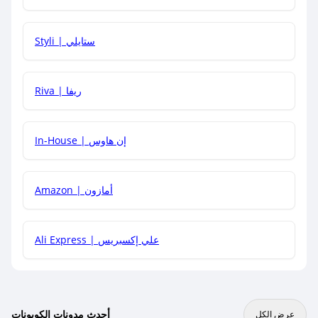
هل يمكنني استخدام كود خصم على منتجات معينة فقط؟
Styli | ستايلي
هل يمكنني جمع كود خصم مع العروض الأخرى؟
Riva | ريفا
In-House | إن هاوس
Amazon | أمازون
Ali Express | علي إكسبريس
أحدث مدونات الكوبونات
عرض الكل