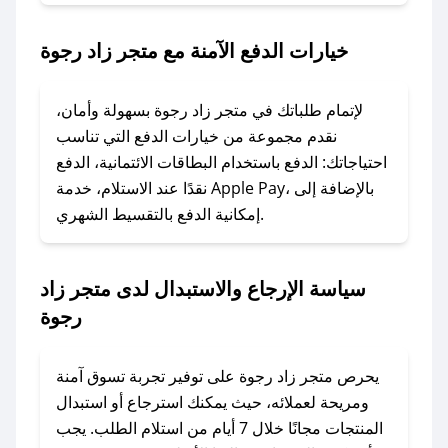
1. انسخ كود الخصم من تطبيق صحصح.
2. الصقه في خانة الدفع عند التسوق من متجر زاد
خيارات الدفع الآمنة مع متجر زاد رجوة
رجوة.
### ماذا أفعل إذا لم يعمل كود الخصم؟
لإتمام طلباتك في متجر زاد رجوة بسهولة وأمان،
لا تقلق! يمكنك التواصل مع فريق دعم صحصح عبر
نقدم مجموعة من خيارات الدفع التي تناسب
الرسائل الخاصة على تويتر أو البريد الإلكتروني،
احتياجاتك: الدفع باستخدام البطاقات الائتمانية، الدفع
وسنقوم بحل المشكلة في أسرع وقت ممكن.
نقدًا عند الاستلام، خدمة Apple Pay، بالإضافة إلى
إمكانية الدفع بالتقسيط الشهري.
### ماذا أفعل إذا لم أجد كود خصم لمتجري
المفضل؟
سياسة الإرجاع والاستبدال لدى متجر زاد
في حال عدم توفر كوبونات لمتجرك المفضل، يمكنك
رجوة
مراسلتنا مباشرة وسنعمل على توفير الكوبونات في
أسرع وقت ممكن.
يحرص متجر زاد رجوة على توفير تجربة تسوق آمنة
### كيف تحصل على كوبونات خصم حصرية من
ومريحة لعملائه، حيث يمكنك استرجاع أو استبدال
متجر زاد رجوة؟
المنتجات مجانًا خلال 7 أيام من استلام الطلب. يجب