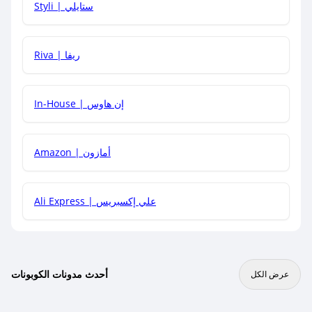
Styli | ستايلي
هل يمكنني جمع كود خصم مع العروض الأخرى؟
Riva | ريفا
In-House | إن هاوس
Amazon | أمازون
Ali Express | علي إكسبريس
أحدث مدونات الكوبونات
عرض الكل