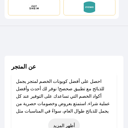
عن المتجر
احصل على أفضل كوبونات الخصم لمتجر يجمل
للذبائح مع تطبيق صحصح! نوفر لك أحدث وأفضل
أكواد الخصم التي تساعدك على التوفير عند كل
عملية شراء. استمتع بعروض وخصومات حصرية من
يجمل للذبائح طوال العام، سواءً في المناسبات مثل
عيد الفطر، عيد الأضحى، الجمعة البيضاء (شهر
أظهر المزيد
نوفمبر)، رمضان، اليوم الوطني، يوم التأسيس، أو