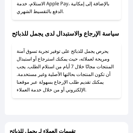
الاستلام، خدمة Apple Pay، بالإضافة إلى إمكانية
الدفع بالتقسيط الشهري.
### ماذا أفعل إذا لم أجد كود خصم لمتجري
المفضل؟
في حال عدم توفر كوبونات لمتجرك المفضل، يمكنك
سياسة الإرجاع والاستبدال لدى يجمل للذبائح
مراسلتنا مباشرة وسنعمل على توفير الكوبونات في
أسرع وقت ممكن.
يحرص يجمل للذبائح على توفير تجربة تسوق آمنة
### كيف تحصل على كوبونات خصم حصرية من
ومريحة لعملائه، حيث يمكنك استرجاع أو استبدال
يجمل للذبائح؟
المنتجات مجانًا خلال 7 أيام من استلام الطلب. يجب
للحصول على كوبونات وخصومات حصرية، قم بما
أن تكون المنتجات بحالتها الأصلية وغير مستخدمة.
يلي:
يمكنك تقديم طلب الإرجاع بسهولة عبر موقعنا
- اضغط على أيقونة متابعة لمتجر يجمل للذبائح في
الإلكتروني أو من خلال خدمة العملاء.
تطبيق صحصح.
- تابع حسابنا الرسمي على تويتر وقم بتفعيل زر
التنبيهات.
- قم بتفعيل إشعارات تطبيق صحصح ليصلك كل
جديد.
تقييمات العملاء لـ يجمل للذبائح