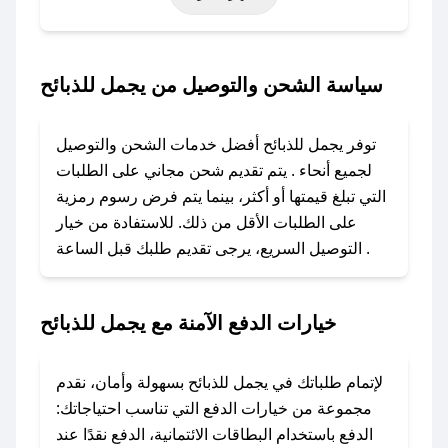
حتى عروض خاصة أخرى.
### كيف تحصل على كود خصم من يجمل للذبائح؟
سياسة الشحن والتوصيل من يجمل للذبائح
باستخدام تطبيق صحصح، يمكنك العثور بسهولة على
كود خصم يجمل للذبائح. وفي حال عدم توفر
توفر يجمل للذبائح أفضل خدمات الشحن والتوصيل
الكوبون، تواصل معنا عبر تويتر أو البريد الإلكتروني
لجميع أنحاء . يتم تقديم شحن مجاني على الطلبات
لإضافته بسرعة.
التي تبلغ قيمتها أو أكثر، بينما يتم فرض رسوم رمزية
على الطلبات الأقل من ذلك. للاستفادة من خيار
### كيفية استخدام كود خصم يجمل للذبائح؟
التوصيل السريع، يرجى تقديم طلبك قبل الساعة .
1. انسخ كود الخصم من تطبيق صحصح.
2. الصقه في خانة الدفع عند التسوق من يجمل
للذبائح.
خيارات الدفع الآمنة مع يجمل للذبائح
### ماذا أفعل إذا لم يعمل كود الخصم؟
لا تقلق! يمكنك التواصل مع فريق دعم صحصح عبر
لإتمام طلباتك في يجمل للذبائح بسهولة وأمان، نقدم
الرسائل الخاصة على تويتر أو البريد الإلكتروني،
مجموعة من خيارات الدفع التي تناسب احتياجاتك:
وسنقوم بحل المشكلة في أسرع وقت ممكن.
الدفع باستخدام البطاقات الائتمانية، الدفع نقدًا عند