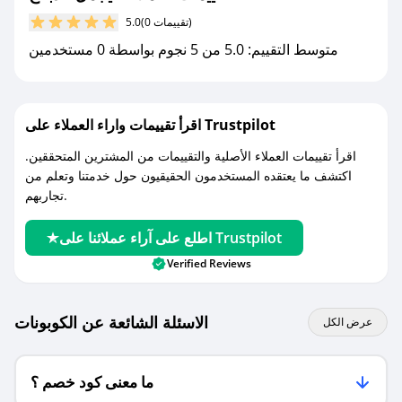
(0 تقييمات)
5.0
مع صحصح، تسوق بذكاء ووفّر على كل مشترياتك مع
متوسط التقييم: 5.0 من 5 نجوم بواسطة 0 مستخدمين
كوبونات خصم حصرية من يجمل للذبائح!
اقرأ تقييمات واراء العملاء على Trustpilot
اقرأ تقييمات العملاء الأصلية والتقييمات من المشترين المتحققين.
اكتشف ما يعتقده المستخدمون الحقيقيون حول خدمتنا وتعلم من
تجاربهم.
اطلع على آراء عملائنا على Trustpilot
Verified Reviews
الاسئلة الشائعة عن الكوبونات
عرض الكل
ما معنى كود خصم ؟