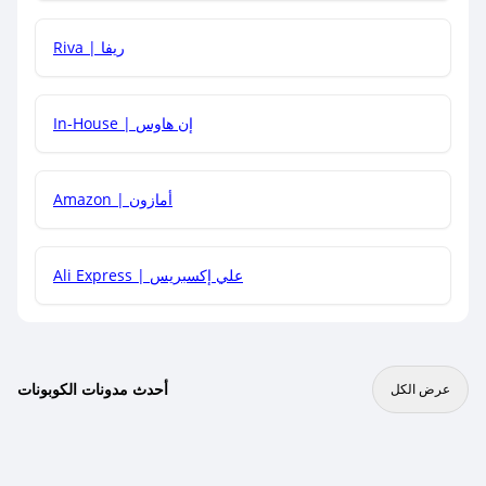
هل يمكنني جمع كود خصم مع العروض الأخرى؟
Riva | ريفا
In-House | إن هاوس
Amazon | أمازون
Ali Express | علي إكسبريس
أحدث مدونات الكوبونات
عرض الكل