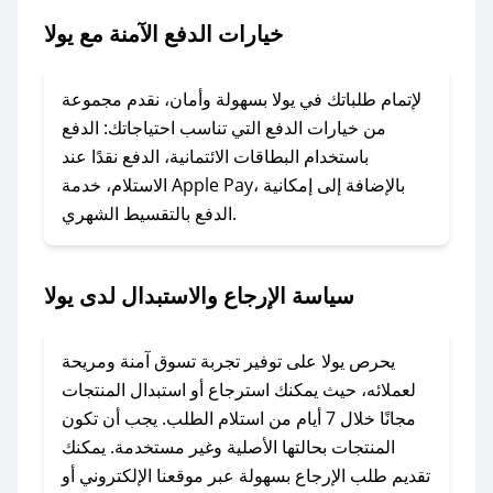
### ماذا أفعل إذا لم يعمل كود الخصم؟
خيارات الدفع الآمنة مع يولا
لا تقلق! يمكنك التواصل مع فريق دعم صحصح عبر
الرسائل الخاصة على تويتر أو البريد الإلكتروني،
وسنقوم بحل المشكلة في أسرع وقت ممكن.
لإتمام طلباتك في يولا بسهولة وأمان، نقدم مجموعة
من خيارات الدفع التي تناسب احتياجاتك: الدفع
### ماذا أفعل إذا لم أجد كود خصم لمتجري
باستخدام البطاقات الائتمانية، الدفع نقدًا عند
المفضل؟
الاستلام، خدمة Apple Pay، بالإضافة إلى إمكانية
الدفع بالتقسيط الشهري.
في حال عدم توفر كوبونات لمتجرك المفضل، يمكنك
مراسلتنا مباشرة وسنعمل على توفير الكوبونات في
أسرع وقت ممكن.
سياسة الإرجاع والاستبدال لدى يولا
### كيف تحصل على كوبونات خصم حصرية من
يولا؟
يحرص يولا على توفير تجربة تسوق آمنة ومريحة
للحصول على كوبونات وخصومات حصرية، قم بما
لعملائه، حيث يمكنك استرجاع أو استبدال المنتجات
يلي:
مجانًا خلال 7 أيام من استلام الطلب. يجب أن تكون
- اضغط على أيقونة متابعة لمتجر يولا في تطبيق
المنتجات بحالتها الأصلية وغير مستخدمة. يمكنك
صحصح.
تقديم طلب الإرجاع بسهولة عبر موقعنا الإلكتروني أو