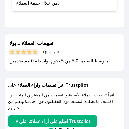
- تابع حسابنا الرسمي على تويتر وقم بتفعيل زر
من خلال خدمة العملاء.
التنبيهات.
- قم بتفعيل إشعارات تطبيق صحصح ليصلك كل
جديد.
مع صحصح، تسوق بذكاء ووفّر على كل مشترياتك مع
تقييمات العملاء لـ يولا
كوبونات خصم حصرية من يولا!
(0 تقييمات)
5.0
متوسط التقييم: 5.0 من 5 نجوم بواسطة 0 مستخدمين
اقرأ تقييمات واراء العملاء على Trustpilot
اقرأ تقييمات العملاء الأصلية والتقييمات من المشترين المتحققين.
اكتشف ما يعتقده المستخدمون الحقيقيون حول خدمتنا وتعلم من
تجاربهم.
اطلع على آراء عملائنا على Trustpilot