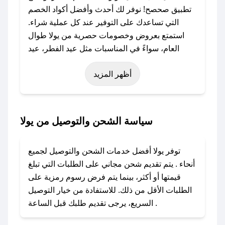
تطبيق صحصح! نوفر لك أحدث وأفضل أكواد الخصم
التي تساعدك على التوفير عند كل عملية شراء.
استمتع بعروض وخصومات حصرية من يولا طوال
العام، سواءً في المناسبات مثل عيد الفطر، عيد
الأضحى، الجمعة البيضاء (شهر نوفمبر)، رمضان،
أظهر المزيد
اليوم الوطني، يوم التأسيس، أو حتى عروض خاصة
أخرى.
### كيف تحصل على كود خصم من يولا؟
سياسة الشحن والتوصيل من يولا
باستخدام تطبيق صحصح، يمكنك العثور بسهولة على
كود خصم يولا. وفي حال عدم توفر الكوبون، تواصل
توفر يولا أفضل خدمات الشحن والتوصيل لجميع
معنا عبر تويتر أو البريد الإلكتروني لإضافته بسرعة.
أنحاء . يتم تقديم شحن مجاني على الطلبات التي تبلغ
قيمتها أو أكثر، بينما يتم فرض رسوم رمزية على
### كيفية استخدام كود خصم يولا؟
الطلبات الأقل من ذلك. للاستفادة من خيار التوصيل
1. انسخ كود الخصم من تطبيق صحصح.
السريع، يرجى تقديم طلبك قبل الساعة .
2. الصقه في خانة الدفع عند التسوق من يولا.