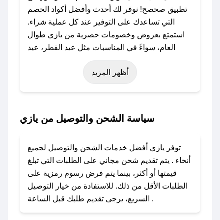
تطبيق صحصح! نوفر لك أحدث وأفضل أكواد الخصم
التي تساعدك على التوفير عند كل عملية شراء.
استمتع بعروض وخصومات حصرية من يازي طوال
العام، سواءً في المناسبات مثل عيد الفطر، عيد
الأضحى، الجمعة البيضاء (شهر نوفمبر)، رمضان،
أظهر المزيد
اليوم الوطني، يوم التأسيس، أو حتى عروض خاصة
أخرى.
### كيف تحصل على كود خصم من يازي؟
سياسة الشحن والتوصيل من يازي
باستخدام تطبيق صحصح، يمكنك العثور بسهولة على
كود خصم يازي. وفي حال عدم توفر الكوبون، تواصل
توفر يازي أفضل خدمات الشحن والتوصيل لجميع
معنا عبر تويتر أو البريد الإلكتروني لإضافته بسرعة.
أنحاء . يتم تقديم شحن مجاني على الطلبات التي تبلغ
قيمتها أو أكثر، بينما يتم فرض رسوم رمزية على
### كيفية استخدام كود خصم يازي؟
الطلبات الأقل من ذلك. للاستفادة من خيار التوصيل
1. انسخ كود الخصم من تطبيق صحصح.
السريع، يرجى تقديم طلبك قبل الساعة .
2. الصقه في خانة الدفع عند التسوق من يازي.