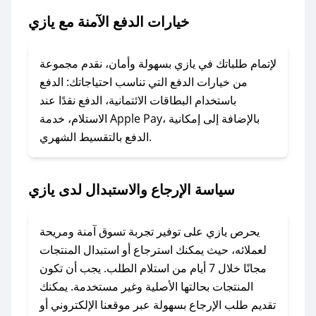
### ماذا أفعل إذا لم يعمل كود الخصم؟
خيارات الدفع الآمنة مع يازي
لا تقلق! يمكنك التواصل مع فريق دعم صحصح عبر
الرسائل الخاصة على تويتر أو البريد الإلكتروني،
وسنقوم بحل المشكلة في أسرع وقت ممكن.
لإتمام طلباتك في يازي بسهولة وأمان، نقدم مجموعة
من خيارات الدفع التي تناسب احتياجاتك: الدفع
### ماذا أفعل إذا لم أجد كود خصم لمتجري
باستخدام البطاقات الائتمانية، الدفع نقدًا عند
المفضل؟
الاستلام، خدمة Apple Pay، بالإضافة إلى إمكانية
الدفع بالتقسيط الشهري.
في حال عدم توفر كوبونات لمتجرك المفضل، يمكنك
مراسلتنا مباشرة وسنعمل على توفير الكوبونات في
أسرع وقت ممكن.
سياسة الإرجاع والاستبدال لدى يازي
### كيف تحصل على كوبونات خصم حصرية من
يازي؟
يحرص يازي على توفير تجربة تسوق آمنة ومريحة
للحصول على كوبونات وخصومات حصرية، قم بما
لعملائه، حيث يمكنك استرجاع أو استبدال المنتجات
يلي:
مجانًا خلال 7 أيام من استلام الطلب. يجب أن تكون
- اضغط على أيقونة متابعة لمتجر يازي في تطبيق
المنتجات بحالتها الأصلية وغير مستخدمة. يمكنك
صحصح.
تقديم طلب الإرجاع بسهولة عبر موقعنا الإلكتروني أو