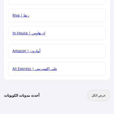
هل يمكنني جمع كود خصم مع العروض الأخرى؟
Riva | ريفا
In-House | إن هاوس
Amazon | أمازون
Ali Express | علي إكسبريس
أحدث مدونات الكوبونات
عرض الكل