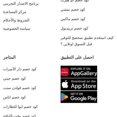
برنامج الاصدار التجريبي
كود خصم نمشي
مركز المساعدة
كود خصم ماكس
الشروط والأحكام
كود خصم ترينديول
سياسة الخصوصية
كيف استخدم تطبيق صحصح للتوفير
قبل التسوق اونلاين ؟
احصل على التطبيق
المتاجر
كود خصم دار الأميرات
كود خصم جيني
كود خصم قولدن سنت
كود خصم اناس
كود خصم ايوا للنظارات
كود خصم وقت اللياقة