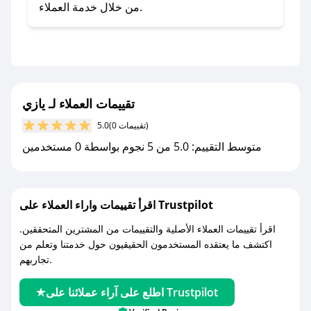
- تابع حسابنا الرسمي على تويتر وقم بتفعيل زر
من خلال خدمة العملاء.
التنبيهات.
- قم بتفعيل إشعارات تطبيق صحصح ليصلك كل
جديد.
مع صحصح، تسوق بذكاء ووفّر على كل مشترياتك مع
تقييمات العملاء لـ يازي
كوبونات خصم حصرية من يازي!
(0 تقييمات)
5.0
متوسط التقييم: 5.0 من 5 نجوم بواسطة 0 مستخدمين
اقرأ تقييمات واراء العملاء على Trustpilot
اقرأ تقييمات العملاء الأصلية والتقييمات من المشترين المتحققين.
اكتشف ما يعتقده المستخدمون الحقيقيون حول خدمتنا وتعلم من
تجاربهم.
اطلع على آراء عملائنا على Trustpilot