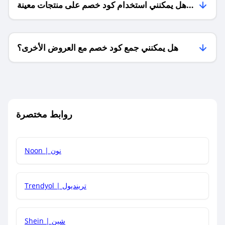
هل يمكنني استخدام كود خصم على منتجات معينة
فقط؟
هل يمكنني جمع كود خصم مع العروض الأخرى؟
ما معنى كود خصم ؟
روابط مختصرة
كيف يمكنك استخدام كود الخصم؟
Noon | نون
كيف أحصل على أحدث أكواد الخصم والعروض للمتاجر؟
Trendyol | ترينديول
كم مدة صلاحية كود الخصم؟
Shein | شين