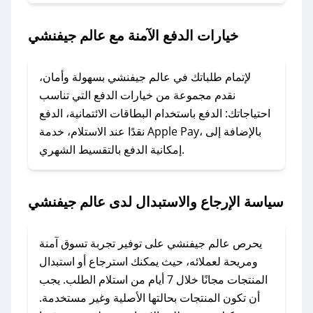
2. الصقه في خانة الدفع عند التسوق من عالم
جيفنشي.
خيارات الدفع الآمنة مع عالم جيفنشي
### ماذا أفعل إذا لم يعمل كود الخصم؟
لا تقلق! يمكنك التواصل مع فريق دعم صحصح عبر
لإتمام طلباتك في عالم جيفنشي بسهولة وأمان،
الرسائل الخاصة على تويتر أو البريد الإلكتروني،
نقدم مجموعة من خيارات الدفع التي تناسب
وسنقوم بحل المشكلة في أسرع وقت ممكن.
احتياجاتك: الدفع باستخدام البطاقات الائتمانية، الدفع
نقدًا عند الاستلام، خدمة Apple Pay، بالإضافة إلى
إمكانية الدفع بالتقسيط الشهري.
### ماذا أفعل إذا لم أجد كود خصم لمتجري
المفضل؟
في حال عدم توفر كوبونات لمتجرك المفضل، يمكنك
سياسة الإرجاع والاستبدال لدى عالم جيفنشي
مراسلتنا مباشرة وسنعمل على توفير الكوبونات في
أسرع وقت ممكن.
يحرص عالم جيفنشي على توفير تجربة تسوق آمنة
### كيف تحصل على كوبونات خصم حصرية من
ومريحة لعملائه، حيث يمكنك استرجاع أو استبدال
عالم جيفنشي؟
المنتجات مجانًا خلال 7 أيام من استلام الطلب. يجب
للحصول على كوبونات وخصومات حصرية، قم بما
أن تكون المنتجات بحالتها الأصلية وغير مستخدمة.