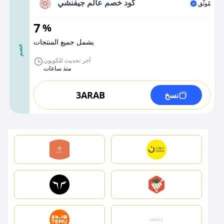
كود خصم عالم جيفنشي
مُوثَّق
7
%
يشمل جميع المنتجات
خصم
آخر تحديث للكوبون
منذ ساعات
3ARAB
نسخ