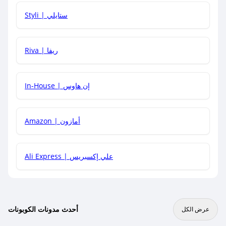
هل يمكنني استخدام كود خصم على منتجات معينة فقط؟
Styli | ستايلي
هل يمكنني جمع كود خصم مع العروض الأخرى؟
Riva | ريفا
In-House | إن هاوس
Amazon | أمازون
Ali Express | علي إكسبريس
أحدث مدونات الكوبونات
عرض الكل