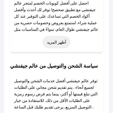
احصل على أفضل كوبونات الخصم لمتجر عالم
جيفنشي مع تطبيق صحصح! نوفر لك أحدث وأفضل
أكواد الخصم التي تساعدك على التوفير عند كل
عملية شراء. استمتع بعروض وخصومات حصرية من
عالم جيفنشي طوال العام، سواءً في المناسبات مثل
عيد الفطر، عيد الأضحى، الجمعة البيضاء (شهر
أظهر المزيد
نوفمبر)، رمضان، اليوم الوطني، يوم التأسيس، أو
حتى عروض خاصة أخرى.
### كيف تحصل على كود خصم من عالم جيفنشي؟
سياسة الشحن والتوصيل من عالم جيفنشي
باستخدام تطبيق صحصح، يمكنك العثور بسهولة على
كود خصم عالم جيفنشي. وفي حال عدم توفر
توفر عالم جيفنشي أفضل خدمات الشحن والتوصيل
الكوبون، تواصل معنا عبر تويتر أو البريد الإلكتروني
لجميع أنحاء . يتم تقديم شحن مجاني على الطلبات
لإضافته بسرعة.
التي تبلغ قيمتها أو أكثر، بينما يتم فرض رسوم رمزية
على الطلبات الأقل من ذلك. للاستفادة من خيار
### كيفية استخدام كود خصم عالم جيفنشي؟
التوصيل السريع، يرجى تقديم طلبك قبل الساعة .
1. انسخ كود الخصم من تطبيق صحصح.