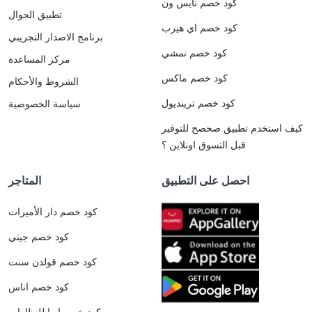
كود خصم نايس ون
تطبيق الجوال
كود خصم اي هيرب
برنامج الاصدار التجريبي
كود خصم نمشي
مركز المساعدة
كود خصم ماكس
الشروط والأحكام
كود خصم ترينديول
سياسة الخصوصية
كيف استخدم تطبيق صحصح للتوفير
قبل التسوق اونلاين ؟
احصل على التطبيق
المتاجر
كود خصم دار الأميرات
كود خصم جيني
كود خصم قولدن سنت
كود خصم اناس
كود خصم ايوا للنظارات