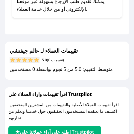
يلي:
يمكنك تقديم طلب الإرجاع بسهولة عبر موقعنا
- اضغط على أيقونة متابعة لمتجر عالم جيفنشي في
الإلكتروني أو من خلال خدمة العملاء.
تطبيق صحصح.
- تابع حسابنا الرسمي على تويتر وقم بتفعيل زر
التنبيهات.
- قم بتفعيل إشعارات تطبيق صحصح ليصلك كل
جديد.
تقييمات العملاء لـ عالم جيفنشي
(0 تقييمات)
5.0
مع صحصح، تسوق بذكاء ووفّر على كل مشترياتك مع
متوسط التقييم: 5.0 من 5 نجوم بواسطة 0 مستخدمين
كوبونات خصم حصرية من عالم جيفنشي!
اقرأ تقييمات واراء العملاء على Trustpilot
اقرأ تقييمات العملاء الأصلية والتقييمات من المشترين المتحققين.
اكتشف ما يعتقده المستخدمون الحقيقيون حول خدمتنا وتعلم من
تجاربهم.
اطلع على آراء عملائنا على Trustpilot