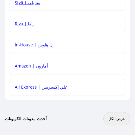
Styli | ستايلي
هل يمكنني جمع كود خصم مع العروض الأخرى؟
Riva | ريفا
In-House | إن هاوس
Amazon | أمازون
Ali Express | علي إكسبريس
أحدث مدونات الكوبونات
عرض الكل