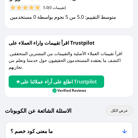
(0 تقييمات)
5.0
مع صحصح، تسوق بذكاء ووفّر على كل مشترياتك مع
متوسط التقييم: 5.0 من 5 نجوم بواسطة 0 مستخدمين
كوبونات خصم حصرية من محمصة وودز!
اقرأ تقييمات واراء العملاء على Trustpilot
اقرأ تقييمات العملاء الأصلية والتقييمات من المشترين المتحققين.
اكتشف ما يعتقده المستخدمون الحقيقيون حول خدمتنا وتعلم من
تجاربهم.
اطلع على آراء عملائنا على Trustpilot
Verified Reviews
الاسئلة الشائعة عن الكوبونات
عرض الكل
ما معنى كود خصم ؟