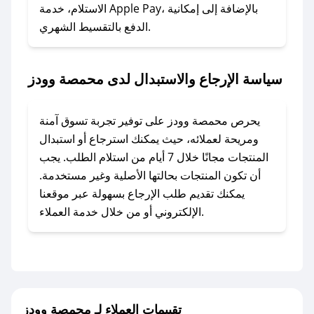
الاستلام، خدمة Apple Pay، بالإضافة إلى إمكانية
الدفع بالتقسيط الشهري.
### ماذا أفعل إذا لم أجد كود خصم لمتجري
المفضل؟
في حال عدم توفر كوبونات لمتجرك المفضل، يمكنك
سياسة الإرجاع والاستبدال لدى محمصة وودز
مراسلتنا مباشرة وسنعمل على توفير الكوبونات في
أسرع وقت ممكن.
يحرص محمصة وودز على توفير تجربة تسوق آمنة
### كيف تحصل على كوبونات خصم حصرية من
ومريحة لعملائه، حيث يمكنك استرجاع أو استبدال
محمصة وودز؟
المنتجات مجانًا خلال 7 أيام من استلام الطلب. يجب
للحصول على كوبونات وخصومات حصرية، قم بما
أن تكون المنتجات بحالتها الأصلية وغير مستخدمة.
يلي:
يمكنك تقديم طلب الإرجاع بسهولة عبر موقعنا
- اضغط على أيقونة متابعة لمتجر محمصة وودز في
الإلكتروني أو من خلال خدمة العملاء.
تطبيق صحصح.
- تابع حسابنا الرسمي على تويتر وقم بتفعيل زر
التنبيهات.
- قم بتفعيل إشعارات تطبيق صحصح ليصلك كل
جديد.
تقييمات العملاء لـ محمصة وودز