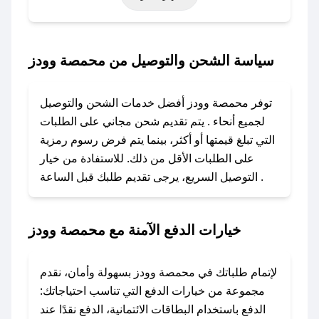
حتى عروض خاصة أخرى.
### كيف تحصل على كود خصم من محمصة وودز؟
سياسة الشحن والتوصيل من محمصة وودز
باستخدام تطبيق صحصح، يمكنك العثور بسهولة على
كود خصم محمصة وودز. وفي حال عدم توفر
توفر محمصة وودز أفضل خدمات الشحن والتوصيل
الكوبون، تواصل معنا عبر تويتر أو البريد الإلكتروني
لجميع أنحاء . يتم تقديم شحن مجاني على الطلبات
لإضافته بسرعة.
التي تبلغ قيمتها أو أكثر، بينما يتم فرض رسوم رمزية
على الطلبات الأقل من ذلك. للاستفادة من خيار
### كيفية استخدام كود خصم محمصة وودز؟
التوصيل السريع، يرجى تقديم طلبك قبل الساعة .
1. انسخ كود الخصم من تطبيق صحصح.
2. الصقه في خانة الدفع عند التسوق من محمصة
وودز.
خيارات الدفع الآمنة مع محمصة وودز
### ماذا أفعل إذا لم يعمل كود الخصم؟
لا تقلق! يمكنك التواصل مع فريق دعم صحصح عبر
لإتمام طلباتك في محمصة وودز بسهولة وأمان، نقدم
الرسائل الخاصة على تويتر أو البريد الإلكتروني،
مجموعة من خيارات الدفع التي تناسب احتياجاتك:
وسنقوم بحل المشكلة في أسرع وقت ممكن.
الدفع باستخدام البطاقات الائتمانية، الدفع نقدًا عند