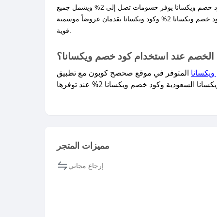
ليس كل الأكواد موجهة للعملاء الجدد فبعضها عام أو له شروط خاصة، لذلك تأكد من شروط كل كود على صحصح كوبون، فمثلاً كود خصم ويكسانا يوفر حسومات تصل إلى 2% ويشمل جميع
المنتجات مع بعض الاستثناءات. كما يمكنك تجربة كود خصم ويكسانا لأجهزة العناية بالشعر والبشرة كود خصم ويكسانا أول طلب، بينما كود خصم ويكسانا 2% وكود ويكسانا يقدمان عروضاً موسمية
قوية.
الخصم عند استخدام كود خصم ويكسانا؟
ويكسانا
المتوفر في موقع صحصح كوبون مع تطبيق
مميزات المتجر
إرجاع مجاني