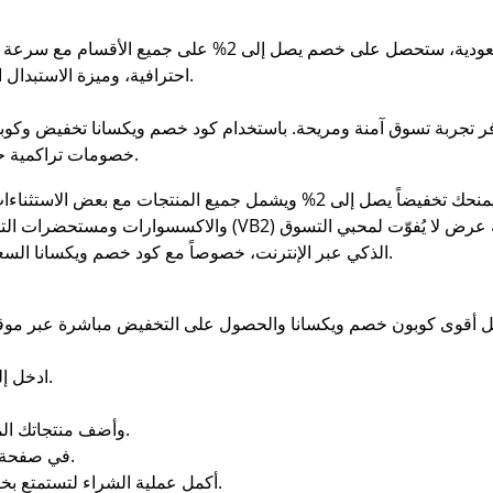
عند التسوق عبر كود خصم ويكسانا السعودية، ستحصل على خصم يص
احترافية، وميزة الاستبدال المجاني خلال خمسة أيام من استلام الطلب.
وفر تجربة تسوق آمنة ومريحة. باستخدام كود خصم ويكسانا تخفيض وكوب
خصومات تراكمية حقيقية على المنتجات والمستلزمات اليومية.
والاكسسوارات ومستحضرات التجميل والأدوات المنزلية. عند تفعي
الذكي عبر الإنترنت، خصوصاً مع كود خصم ويكسانا السعودية الذي يجمع بين الجودة والسعر المثالي.
.
ادخل إ
توجه إلى موقع Wixsana وأضف منتجاتك المفضلة إلى السلة.
في صفحة الدفع، الصق الكود في الخانة المخصصة له.
أكمل عملية الشراء لتستمتع بخصم فوري يصل إلى 2% في خلال أيام قليلة.