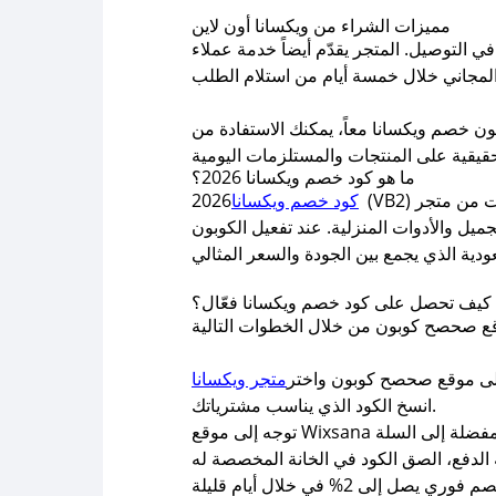
مميزات الشراء من ويكسانا أون لاين
ل إلى 2% على جميع الأقسام مع سرعة في التوصيل. المتجر يقدّم أيضاً خدمة عملاء
ون خصم ويكسانا معاً، يمكنك الاستفادة من
ما هو كود خصم ويكسانا 2026؟
كود خصم ويكسانا
2026 (VB2) يمنحك تخفيضاً يصل إلى 2% ويشمل جميع المنتجات مع بعض الاستثناءات من متجر Wixsana، بما في ذلك الأحذية
ل الكوبون (VB2) ستحصل على شحن مجاني لأول طلب. إنه عرض لا يُفوّت لمحبي التسوق
كيف تحصل على كود خصم ويكسانا فعّال؟
لى موقع صحصح كوبون واختر
متجر ويكسانا
انسخ الكود الذي يناسب مشترياتك.