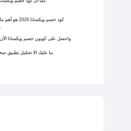
كما أن كود خصم ويكسانا 2026 يقدّم عروضاً مستمرة تشمل مختلف أقسام المتجر، لتجد كل ما تبحث عنه في مكان واحد وبأسعار مخفّضة.
الاستثناءات المتوفرة داخل اقسام المتجر فهي مواكبة لك لأجهزة للعناية بالجمال والصحةوالأدوات المنزلية الجديدة.
واحصل على كوبون خصم ويكسانا الآن وف
ما عليك الا تحمّيل تطبيق ص