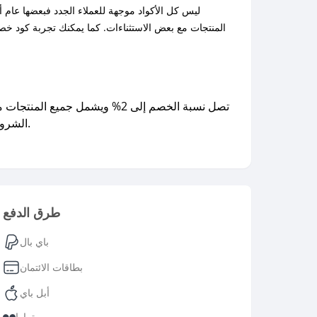
تصل نسبة الخصم إلى 2% ويشمل جميع المنتجات مع بعض الاستثناءات، ويمكن الحصول عليها بسهولة من خلال
الشروط المحددة للعروض. كما يمكنك الاستفادة من عروض مثل كود خصم ويكسانا السعودية وكود خصم ويكسانا 2% عند توفرها.​
طرق الدفع
باي بال
بطاقات الائتمان
أبل باي
تمارا