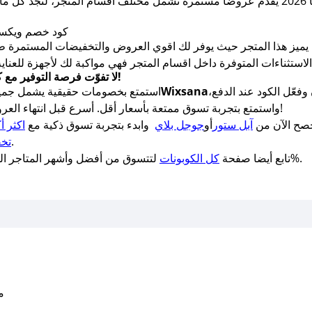
كود خصم ويكسانا اول طلب
لا تفوّت فرصة التوفير مع كود خصم ويكسانا من موقع صحصح كوبون!
عّل الكود عند الدفع،
Wixsana
استمتع بخصومات حقيقية يشمل جميع
واستمتع بتجربة تسوق ممتعة بأسعار أقل. أسرع قبل انتهاء العروض واستفد من أفضل التخفيضات الحصرية!
حصح الآن من
آبل ستور
أو
جوجل بلاي
وابدء بتجربة تسوق ذكية مع
اكثر أ
لأفضل الخصومات والعروض الحصرية.
تخف
فعالة 100%.
تابع أيضا صفحة
كل الكوبونات
لتتسوق من أفضل وأشهر المتاجر المح
متو