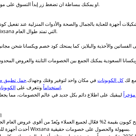
او يمكنك ببساطة ان تضغط زر إبدأ التسوق على موقع صحصح كوبون بجانب كود خصم ويكسانا.
 2% على أحدث تشكيلات أجهزة للعناية بالجمال والصحة والأدوات المنزلية عند
كوبون، ولا تفوتي العروض الموسمية من Wixsana التي تمتد طوال العام.
لمتجر خصومات تصل إلى 2% على الفساتين والأحذية والبلايز، كما يمنحك كود خصم ويكسا
مع لك
كل الكوبونات
في مكان واحد لتوفير وقتك وجهدك.
حمل تطبيق 
التي تمنحك أفضل الأسعار.
استخداماً
وتتعرف على
الكوبونا
مؤخراً
ليبقيك على اطلاع دائم بكل جديد في عالم الخصومات، مما يجعل 
ا
اول طلب من صحصح كوبون بقيمة 2% فعّال لجميع العملاء ويُعدّ من أقوى 
أحدث أجهزة للعناية بالجمال والصحة والأدوات المنزلية من Wixsana بسهولة والحصول على خصومات حقيقية.