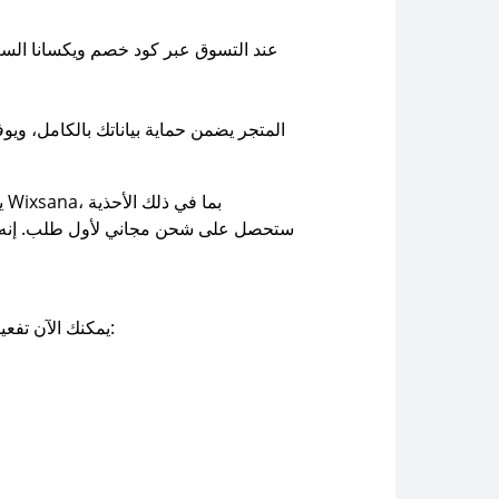
المتجر يضمن حماية بياناتك بالكامل، وي
يمكنك الآن تفعيل أقوى كوبون خصم ويكسانا والحصول على التخفيض مباشرة عبر موقع صحصح كوبون من خلال الخطوات التالية: