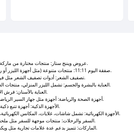
عروض ويننج ستار: منتجات مختارة من ماركة ويننج ستار بأسعار مخفضة وعروض مميزة.
صفقة اليوم 11:11: منتجات متنوعة (مثل أجهزة الليزر أو رياضية أو كهربائية) بعروض خاصة ليوم واحد.
تصفيف الشعر: أدوات تصفيف الشعر مثل فرش التصفيف، مكواة الشعر، مكائن الحلاقة.
العناية بالبشرة والجسم: تشمل الليزر المنزلي، منتجات العناية بالبشرة، ومستحضرات العناية بالجسم.
العناية بالأسنان: فرش الأسنان والخيط المائي ومنتجات تنظيف الفم.
أجهزة الصحة والرياضة: أجهزة مثل جهاز السير الرياضي، درّاجة رياضية، أجهزة بخار، أجهزة مساج.
الأجهزة الذكية: أجهزة تتبع ذكية وأجهزة “ويكسانا جيت” للتكنولوجيا الصحية.
الأجهزة الكهربائية: تشمل شاشات، غلايات، المكانس الكهربائية، كاويات البخار، وغيرها من الأجهزة المنزلية.
السفر والرحلات: منتجات موجهة للسفر مثل ملحقات الرحلات (قابلة للطي، محمولة، خفيفة).
الماركات: تتميز بدعم عدة علامات تجارية مثل ويكسانا، ويننج ستار، إديسون، تيك أوف، وغيرها.