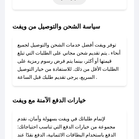
أخرى.
### كيف تحصل على كود خصم من ويفت؟
سياسة الشحن والتوصيل من ويفت
باستخدام تطبيق صحصح، يمكنك العثور بسهولة على
كود خصم ويفت. وفي حال عدم توفر الكوبون،
توفر ويفت أفضل خدمات الشحن والتوصيل لجميع
تواصل معنا عبر تويتر أو البريد الإلكتروني لإضافته
أنحاء . يتم تقديم شحن مجاني على الطلبات التي تبلغ
بسرعة.
قيمتها أو أكثر، بينما يتم فرض رسوم رمزية على
الطلبات الأقل من ذلك. للاستفادة من خيار التوصيل
### كيفية استخدام كود خصم ويفت؟
السريع، يرجى تقديم طلبك قبل الساعة .
1. انسخ كود الخصم من تطبيق صحصح.
2. الصقه في خانة الدفع عند التسوق من ويفت.
خيارات الدفع الآمنة مع ويفت
### ماذا أفعل إذا لم يعمل كود الخصم؟
لا تقلق! يمكنك التواصل مع فريق دعم صحصح عبر
الرسائل الخاصة على تويتر أو البريد الإلكتروني،
لإتمام طلباتك في ويفت بسهولة وأمان، نقدم
وسنقوم بحل المشكلة في أسرع وقت ممكن.
مجموعة من خيارات الدفع التي تناسب احتياجاتك:
الدفع باستخدام البطاقات الائتمانية، الدفع نقدًا عند