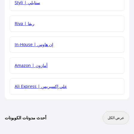
Styli | ستايلي
هل يمكنني جمع كود خصم مع العروض الأخرى؟
Riva | ريفا
In-House | إن هاوس
Amazon | أمازون
Ali Express | علي إكسبريس
أحدث مدونات الكوبونات
عرض الكل