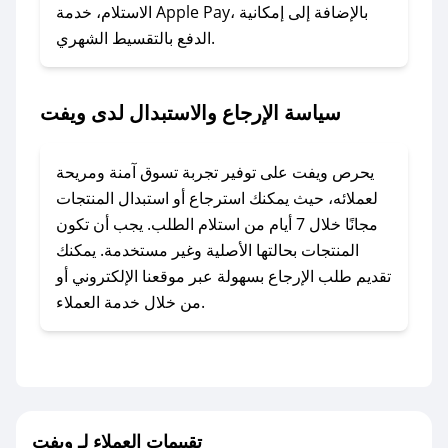
### ماذا أفعل إذا لم أجد كود خصم لمتجري
الاستلام، خدمة Apple Pay، بالإضافة إلى إمكانية
الدفع بالتقسيط الشهري.
المفضل؟
في حال عدم توفر كوبونات لمتجرك المفضل، يمكنك
مراسلتنا مباشرة وسنعمل على توفير الكوبونات في
سياسة الإرجاع والاستبدال لدى ويفت
أسرع وقت ممكن.
### كيف تحصل على كوبونات خصم حصرية من
يحرص ويفت على توفير تجربة تسوق آمنة ومريحة
ويفت؟
لعملائه، حيث يمكنك استرجاع أو استبدال المنتجات
للحصول على كوبونات وخصومات حصرية، قم بما
مجانًا خلال 7 أيام من استلام الطلب. يجب أن تكون
يلي:
المنتجات بحالتها الأصلية وغير مستخدمة. يمكنك
- اضغط على أيقونة متابعة لمتجر ويفت في تطبيق
تقديم طلب الإرجاع بسهولة عبر موقعنا الإلكتروني أو
صحصح.
من خلال خدمة العملاء.
- تابع حسابنا الرسمي على تويتر وقم بتفعيل زر
التنبيهات.
- قم بتفعيل إشعارات تطبيق صحصح ليصلك كل
جديد.
تقييمات العملاء لـ ويفت