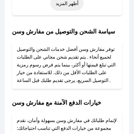
أظهر المزيد
نوفمبر)، رمضان، اليوم الوطني، يوم التأسيس، أو
حتى عروض خاصة أخرى.
### كيف تحصل على كود خصم من مفارش وسن؟
سياسة الشحن والتوصيل من مفارش وسن
باستخدام تطبيق صحصح، يمكنك العثور بسهولة على
كود خصم مفارش وسن. وفي حال عدم توفر
توفر مفارش وسن أفضل خدمات الشحن والتوصيل
الكوبون، تواصل معنا عبر تويتر أو البريد الإلكتروني
لجميع أنحاء . يتم تقديم شحن مجاني على الطلبات
لإضافته بسرعة.
التي تبلغ قيمتها أو أكثر، بينما يتم فرض رسوم رمزية
على الطلبات الأقل من ذلك. للاستفادة من خيار
### كيفية استخدام كود خصم مفارش وسن؟
التوصيل السريع، يرجى تقديم طلبك قبل الساعة .
1. انسخ كود الخصم من تطبيق صحصح.
2. الصقه في خانة الدفع عند التسوق من مفارش
وسن.
خيارات الدفع الآمنة مع مفارش وسن
### ماذا أفعل إذا لم يعمل كود الخصم؟
لا تقلق! يمكنك التواصل مع فريق دعم صحصح عبر
لإتمام طلباتك في مفارش وسن بسهولة وأمان، نقدم
الرسائل الخاصة على تويتر أو البريد الإلكتروني،
مجموعة من خيارات الدفع التي تناسب احتياجاتك: