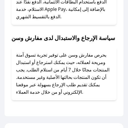
وسنقوم بحل المشكلة في أسرع وقت ممكن.
الدفع باستخدام البطاقات الائتمانية، الدفع نقدًا عند
الاستلام، خدمة Apple Pay، بالإضافة إلى إمكانية
الدفع بالتقسيط الشهري.
### ماذا أفعل إذا لم أجد كود خصم لمتجري
المفضل؟
في حال عدم توفر كوبونات لمتجرك المفضل، يمكنك
سياسة الإرجاع والاستبدال لدى مفارش وسن
مراسلتنا مباشرة وسنعمل على توفير الكوبونات في
أسرع وقت ممكن.
يحرص مفارش وسن على توفير تجربة تسوق آمنة
### كيف تحصل على كوبونات خصم حصرية من
ومريحة لعملائه، حيث يمكنك استرجاع أو استبدال
مفارش وسن؟
المنتجات مجانًا خلال 7 أيام من استلام الطلب. يجب
للحصول على كوبونات وخصومات حصرية، قم بما
أن تكون المنتجات بحالتها الأصلية وغير مستخدمة.
يلي:
يمكنك تقديم طلب الإرجاع بسهولة عبر موقعنا
- اضغط على أيقونة متابعة لمتجر مفارش وسن في
الإلكتروني أو من خلال خدمة العملاء.
تطبيق صحصح.
- تابع حسابنا الرسمي على تويتر وقم بتفعيل زر
التنبيهات.
- قم بتفعيل إشعارات تطبيق صحصح ليصلك كل