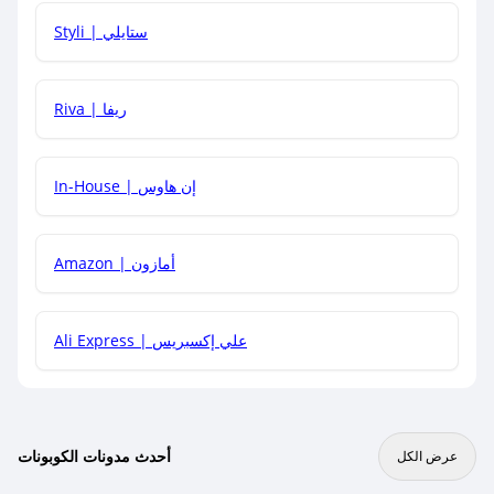
هل يمكنني استخدام كود خصم على منتجات معينة فقط؟
Styli | ستايلي
هل يمكنني جمع كود خصم مع العروض الأخرى؟
Riva | ريفا
In-House | إن هاوس
Amazon | أمازون
Ali Express | علي إكسبريس
أحدث مدونات الكوبونات
عرض الكل