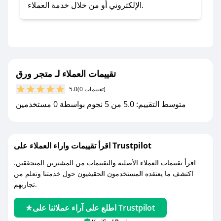
تطبيق صحصح.
الإلكتروني أو من خلال خدمة العملاء.
- تابع حسابنا الرسمي على تويتر وقم بتفعيل زر
التنبيهات.
- قم بتفعيل إشعارات تطبيق صحصح ليصلك كل
جديد.
تقييمات العملاء لـ متجر ورق
مع صحصح، تسوق بذكاء ووفّر على كل مشترياتك مع
(0 تقييمات)
5.0
كوبونات خصم حصرية من متجر ورق!
متوسط التقييم: 5.0 من 5 نجوم بواسطة 0 مستخدمين
اقرأ تقييمات واراء العملاء على Trustpilot
اقرأ تقييمات العملاء الأصلية والتقييمات من المشترين المتحققين.
اكتشف ما يعتقده المستخدمون الحقيقيون حول خدمتنا وتعلم من
تجاربهم.
اطلع على آراء عملائنا على Trustpilot