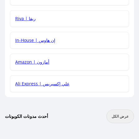
هل يمكنني جمع كود خصم مع العروض الأخرى؟
Riva | ريفا
In-House | إن هاوس
Amazon | أمازون
Ali Express | علي إكسبريس
أحدث مدونات الكوبونات
عرض الكل