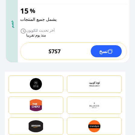
15
%
يشمل جميع المنتجات
خصم
آخر تحديث للكوبون
منذ يوم تقريبا
S7S7
نسخ