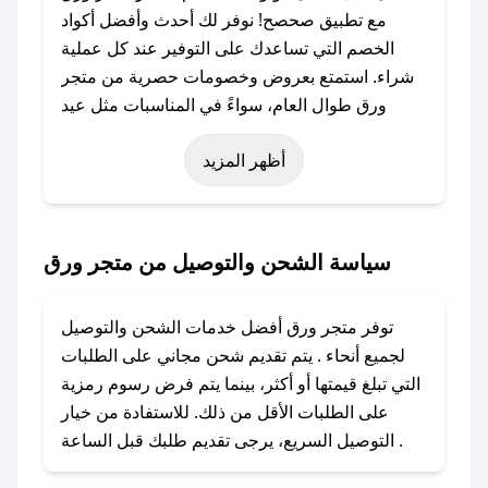
مع تطبيق صحصح! نوفر لك أحدث وأفضل أكواد
الخصم التي تساعدك على التوفير عند كل عملية
شراء. استمتع بعروض وخصومات حصرية من متجر
ورق طوال العام، سواءً في المناسبات مثل عيد
الفطر، عيد الأضحى، الجمعة البيضاء (شهر نوفمبر)،
أظهر المزيد
رمضان، اليوم الوطني، يوم التأسيس، أو حتى عروض
خاصة أخرى.
### كيف تحصل على كود خصم من متجر ورق؟
سياسة الشحن والتوصيل من متجر ورق
باستخدام تطبيق صحصح، يمكنك العثور بسهولة على
كود خصم متجر ورق. وفي حال عدم توفر الكوبون،
توفر متجر ورق أفضل خدمات الشحن والتوصيل
تواصل معنا عبر تويتر أو البريد الإلكتروني لإضافته
لجميع أنحاء . يتم تقديم شحن مجاني على الطلبات
بسرعة.
التي تبلغ قيمتها أو أكثر، بينما يتم فرض رسوم رمزية
على الطلبات الأقل من ذلك. للاستفادة من خيار
### كيفية استخدام كود خصم متجر ورق؟
التوصيل السريع، يرجى تقديم طلبك قبل الساعة .
1. انسخ كود الخصم من تطبيق صحصح.
2. الصقه في خانة الدفع عند التسوق من متجر ورق.