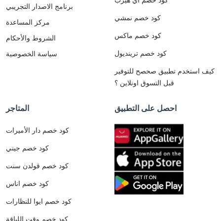
برنامج الاصدار التجريبي
كود خصم نمشي
مركز المساعدة
كود خصم ماكس
الشروط والأحكام
كود خصم ترينديول
سياسة الخصوصية
كيف استخدم تطبيق صحصح للتوفير
قبل التسوق اونلاين ؟
احصل على التطبيق
المتاجر
كود خصم دار الأميرات
كود خصم جيني
كود خصم قولدن سنت
كود خصم اناس
كود خصم ايوا للنظارات
كود خصم وقت اللياقة