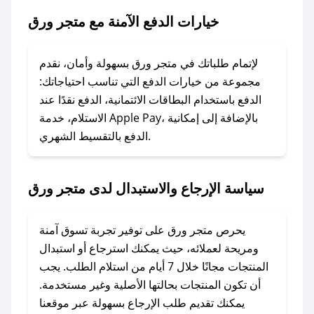
خيارات الدفع الآمنة مع متجر ورق
### ماذا أفعل إذا لم يعمل كود الخصم؟
لا تقلق! يمكنك التواصل مع فريق دعم صحصح عبر
الرسائل الخاصة على تويتر أو البريد الإلكتروني،
لإتمام طلباتك في متجر ورق بسهولة وأمان، نقدم
وسنقوم بحل المشكلة في أسرع وقت ممكن.
مجموعة من خيارات الدفع التي تناسب احتياجاتك:
الدفع باستخدام البطاقات الائتمانية، الدفع نقدًا عند
### ماذا أفعل إذا لم أجد كود خصم لمتجري
الاستلام، خدمة Apple Pay، بالإضافة إلى إمكانية
الدفع بالتقسيط الشهري.
المفضل؟
في حال عدم توفر كوبونات لمتجرك المفضل، يمكنك
مراسلتنا مباشرة وسنعمل على توفير الكوبونات في
سياسة الإرجاع والاستبدال لدى متجر ورق
أسرع وقت ممكن.
### كيف تحصل على كوبونات خصم حصرية من
يحرص متجر ورق على توفير تجربة تسوق آمنة
متجر ورق؟
ومريحة لعملائه، حيث يمكنك استرجاع أو استبدال
للحصول على كوبونات وخصومات حصرية، قم بما
المنتجات مجانًا خلال 7 أيام من استلام الطلب. يجب
يلي:
أن تكون المنتجات بحالتها الأصلية وغير مستخدمة.
- اضغط على أيقونة متابعة لمتجر متجر ورق في
يمكنك تقديم طلب الإرجاع بسهولة عبر موقعنا