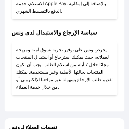
المفضل؟
الاستلام، خدمة Apple Pay، بالإضافة إلى إمكانية
الدفع بالتقسيط الشهري.
في حال عدم توفر كوبونات لمتجرك المفضل، يمكنك
مراسلتنا مباشرة وسنعمل على توفير الكوبونات في
أسرع وقت ممكن.
سياسة الإرجاع والاستبدال لدى ونس
### كيف تحصل على كوبونات خصم حصرية من
ونس؟
يحرص ونس على توفير تجربة تسوق آمنة ومريحة
للحصول على كوبونات وخصومات حصرية، قم بما
لعملائه، حيث يمكنك استرجاع أو استبدال المنتجات
يلي:
مجانًا خلال 7 أيام من استلام الطلب. يجب أن تكون
- اضغط على أيقونة متابعة لمتجر ونس في تطبيق
المنتجات بحالتها الأصلية وغير مستخدمة. يمكنك
صحصح.
تقديم طلب الإرجاع بسهولة عبر موقعنا الإلكتروني أو
- تابع حسابنا الرسمي على تويتر وقم بتفعيل زر
من خلال خدمة العملاء.
التنبيهات.
- قم بتفعيل إشعارات تطبيق صحصح ليصلك كل
جديد.
مع صحصح، تسوق بذكاء ووفّر على كل مشترياتك مع
تقييمات العملاء لـ ونس