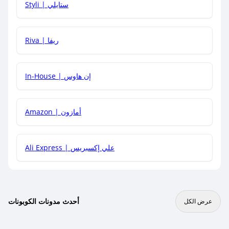
Styli | ستايلي
هل يمكنني جمع كود خصم مع العروض الأخرى؟
Riva | ريفا
In-House | إن هاوس
Amazon | أمازون
Ali Express | علي إكسبريس
أحدث مدونات الكوبونات
عرض الكل