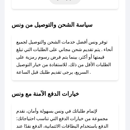
أخرى.
### كيف تحصل على كود خصم من ونس؟
سياسة الشحن والتوصيل من ونس
باستخدام تطبيق صحصح، يمكنك العثور بسهولة على
كود خصم ونس. وفي حال عدم توفر الكوبون، تواصل
توفر ونس أفضل خدمات الشحن والتوصيل لجميع
معنا عبر تويتر أو البريد الإلكتروني لإضافته بسرعة.
أنحاء . يتم تقديم شحن مجاني على الطلبات التي تبلغ
قيمتها أو أكثر، بينما يتم فرض رسوم رمزية على
### كيفية استخدام كود خصم ونس؟
الطلبات الأقل من ذلك. للاستفادة من خيار التوصيل
1. انسخ كود الخصم من تطبيق صحصح.
السريع، يرجى تقديم طلبك قبل الساعة .
2. الصقه في خانة الدفع عند التسوق من ونس.
### ماذا أفعل إذا لم يعمل كود الخصم؟
خيارات الدفع الآمنة مع ونس
لا تقلق! يمكنك التواصل مع فريق دعم صحصح عبر
الرسائل الخاصة على تويتر أو البريد الإلكتروني،
وسنقوم بحل المشكلة في أسرع وقت ممكن.
لإتمام طلباتك في ونس بسهولة وأمان، نقدم
مجموعة من خيارات الدفع التي تناسب احتياجاتك:
### ماذا أفعل إذا لم أجد كود خصم لمتجري
الدفع باستخدام البطاقات الائتمانية، الدفع نقدًا عند