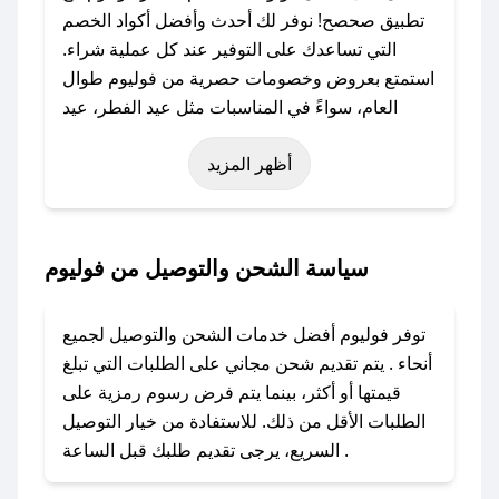
تطبيق صحصح! نوفر لك أحدث وأفضل أكواد الخصم
التي تساعدك على التوفير عند كل عملية شراء.
استمتع بعروض وخصومات حصرية من فوليوم طوال
العام، سواءً في المناسبات مثل عيد الفطر، عيد
الأضحى، الجمعة البيضاء (شهر نوفمبر)، رمضان،
أظهر المزيد
اليوم الوطني، يوم التأسيس، أو حتى عروض خاصة
أخرى.
### كيف تحصل على كود خصم من فوليوم؟
سياسة الشحن والتوصيل من فوليوم
باستخدام تطبيق صحصح، يمكنك العثور بسهولة على
كود خصم فوليوم. وفي حال عدم توفر الكوبون،
توفر فوليوم أفضل خدمات الشحن والتوصيل لجميع
تواصل معنا عبر تويتر أو البريد الإلكتروني لإضافته
أنحاء . يتم تقديم شحن مجاني على الطلبات التي تبلغ
بسرعة.
قيمتها أو أكثر، بينما يتم فرض رسوم رمزية على
الطلبات الأقل من ذلك. للاستفادة من خيار التوصيل
### كيفية استخدام كود خصم فوليوم؟
السريع، يرجى تقديم طلبك قبل الساعة .
1. انسخ كود الخصم من تطبيق صحصح.
2. الصقه في خانة الدفع عند التسوق من فوليوم.