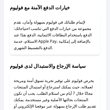
خيارات الدفع الآمنة مع فوليوم
### ماذا أفعل إذا لم يعمل كود الخصم؟
لا تقلق! يمكنك التواصل مع فريق دعم صحصح عبر
الرسائل الخاصة على تويتر أو البريد الإلكتروني،
لإتمام طلباتك في فوليوم بسهولة وأمان، نقدم
وسنقوم بحل المشكلة في أسرع وقت ممكن.
مجموعة من خيارات الدفع التي تناسب احتياجاتك:
الدفع باستخدام البطاقات الائتمانية، الدفع نقدًا عند
### ماذا أفعل إذا لم أجد كود خصم لمتجري
الاستلام، خدمة Apple Pay، بالإضافة إلى إمكانية
الدفع بالتقسيط الشهري.
المفضل؟
في حال عدم توفر كوبونات لمتجرك المفضل، يمكنك
مراسلتنا مباشرة وسنعمل على توفير الكوبونات في
سياسة الإرجاع والاستبدال لدى فوليوم
أسرع وقت ممكن.
### كيف تحصل على كوبونات خصم حصرية من
يحرص فوليوم على توفير تجربة تسوق آمنة ومريحة
فوليوم؟
لعملائه، حيث يمكنك استرجاع أو استبدال المنتجات
للحصول على كوبونات وخصومات حصرية، قم بما
مجانًا خلال 7 أيام من استلام الطلب. يجب أن تكون
يلي:
المنتجات بحالتها الأصلية وغير مستخدمة. يمكنك
- اضغط على أيقونة متابعة لمتجر فوليوم في تطبيق
تقديم طلب الإرجاع بسهولة عبر موقعنا الإلكتروني أو