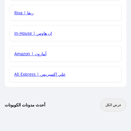
هل يمكنني جمع كود خصم مع العروض الأخرى؟
Riva | ريفا
In-House | إن هاوس
Amazon | أمازون
Ali Express | علي إكسبريس
أحدث مدونات الكوبونات
عرض الكل