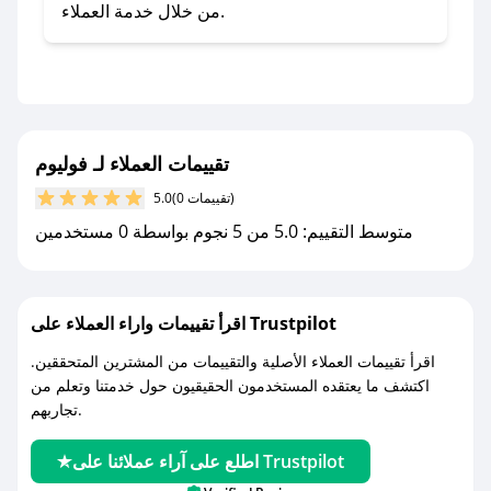
صحصح.
من خلال خدمة العملاء.
- تابع حسابنا الرسمي على تويتر وقم بتفعيل زر
التنبيهات.
- قم بتفعيل إشعارات تطبيق صحصح ليصلك كل
جديد.
تقييمات العملاء لـ فوليوم
مع صحصح، تسوق بذكاء ووفّر على كل مشترياتك مع
(0 تقييمات)
5.0
كوبونات خصم حصرية من فوليوم!
متوسط التقييم: 5.0 من 5 نجوم بواسطة 0 مستخدمين
اقرأ تقييمات واراء العملاء على Trustpilot
اقرأ تقييمات العملاء الأصلية والتقييمات من المشترين المتحققين.
اكتشف ما يعتقده المستخدمون الحقيقيون حول خدمتنا وتعلم من
تجاربهم.
اطلع على آراء عملائنا على Trustpilot