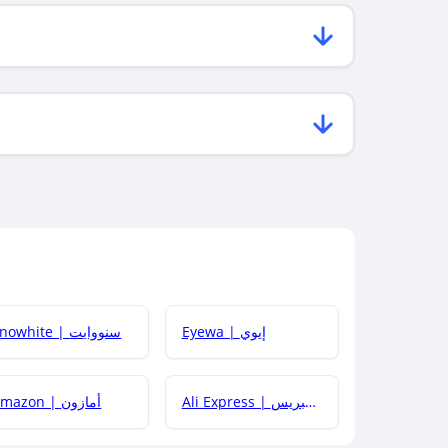
Eyewa | إيوي
Snowhite | سنووايت
Ali Express | علي إكسبريس
Amazon | أمازون