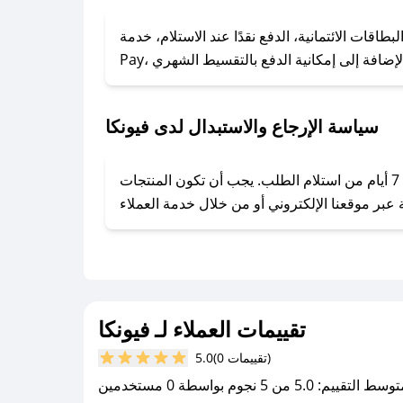
### كيف تحصل على كوبونات خصم حصرية من فيونكا؟
ول على كوبونات وخصومات حصرية، قم بما يلي:
 الائتمانية، الدفع نقدًا عند الاستلام، خدمة Apple
- اضغط على أيقونة متابعة لمتجر فيونكا في تطبيق صحصح.
- تابع حسابنا الرسمي على تويتر وقم بتفعيل زر التنبيهات.
- قم بتفعيل إشعارات تطبيق صحصح ليصلك كل جديد.
سياسة الإرجاع والاستبدال لدى فيونكا
يحرص فيونكا على توفير تجربة تسوق آمنة ومريحة لعملائه، حيث يمكنك استرجاع أو استبدال المنتجات مجانًا خلال 7 أيام من استلام الطلب. يجب أن تكون المنتجات
تقييمات العملاء لـ فيونكا
(0 تقييمات)
5.0
سط التقييم: 5.0 من 5 نجوم بواسطة 0 مستخدمين