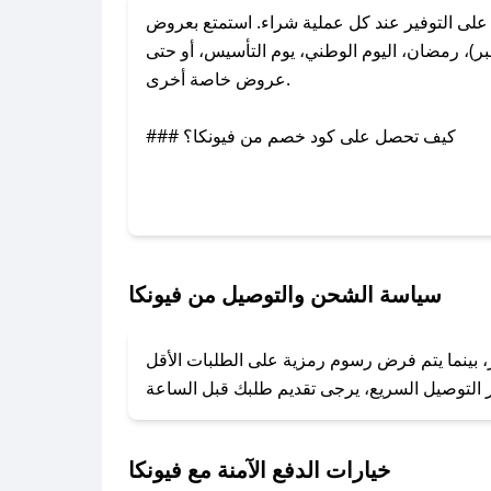
لى التوفير عند كل عملية شراء. استمتع بعروض
ر)، رمضان، اليوم الوطني، يوم التأسيس، أو حتى
عروض خاصة أخرى.
### كيف تحصل على كود خصم من فيونكا؟
عبر تويتر أو البريد الإلكتروني لإضافته بسرعة.
### كيفية استخدام كود خصم فيونكا؟
1. انسخ كود الخصم من تطبيق صحصح.
2. الصقه في خانة الدفع عند التسوق من فيونكا.
سياسة الشحن والتوصيل من فيونكا
### ماذا أفعل إذا لم يعمل كود الخصم؟
ر، بينما يتم فرض رسوم رمزية على الطلبات الأقل
تروني، وسنقوم بحل المشكلة في أسرع وقت ممكن.
### ماذا أفعل إذا لم أجد كود خصم لمتجري المفضل؟
نعمل على توفير الكوبونات في أسرع وقت ممكن.
خيارات الدفع الآمنة مع فيونكا