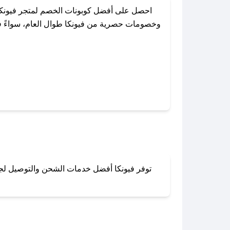
احصل على أفضل كوبونات الخصم لمتجر فيونكا
وخصومات حصرية من فيونكا طوال العام، سواءً في
باستخدام تطبيق صحصح، يمكنك العثور 
توفر فيونكا أفضل خدمات الشحن والتوصيل لجميع
لا تقلق! يمكنك التواص
في 