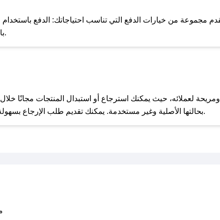
للحص
 مجموعة من خيارات الدفع التي تناسب احتياجاتك: الدفع باستخدام البطاقات
Pay، بالإضافة إلى إمكانية الدفع بالتقسيط الشهري.
مع صحصح، تسوق بذكاء ووفّر على كل مشترياتك مع كوبونات خصم حصرية من فيونكا!
بحالتها الأصلية وغير مستخدمة. يمكنك تقديم طلب الإرجاع بسهولة عبر موقعنا الإلكتروني أو من خلال خدمة العملاء.
متو