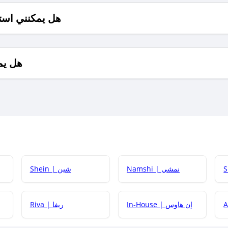
هل يمكنني است
هل يم
Namshi | نمشي
Shein | شين
كيف أحصل على
In-House | إن هاوس
Riva | ريفا