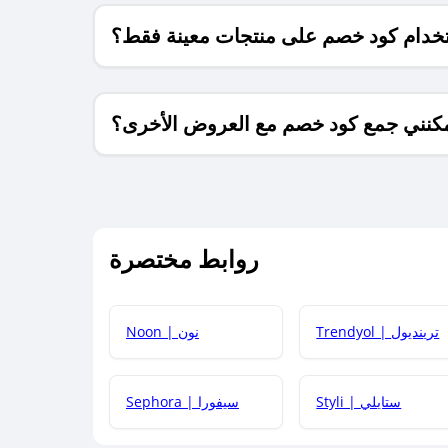
خدام كود خصم على منتجات معينة فقط؟
كنني جمع كود خصم مع العروض الأخرى؟
ما معنى كود خصم ؟
روابط مختصرة
كيف يمكنك استخدام كود الخصم؟
Trendyol | ترينديول
Noon | نون
 أحدث أكواد الخصم والعروض للمتاجر؟
Styli | ستايلي
Sephora | سيفورا