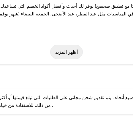
 مع تطبيق صحصح! نوفر لك أحدث وأفضل أكواد الخصم التي تساعدك ع
 المناسبات مثل عيد الفطر، عيد الأضحى، الجمعة البيضاء (شهر نوفمب
بسهولة على كود خصم فيونكا. وفي حال عدم توفر الكوبون، تواصل معنا 
أظهر المزيد
 أنحاء . يتم تقديم شحن مجاني على الطلبات التي تبلغ قيمتها أو أكث
ل مع فريق دعم صحصح عبر الرسائل الخاصة على تويتر أو البريد الإلك
من ذلك. للاستفادة من خيار التوصيل السريع، يرجى تقديم طلبك قبل الساعة .
حال عدم توفر كوبونات لمتجرك المفضل، يمكنك مراسلتنا مباشرة وس