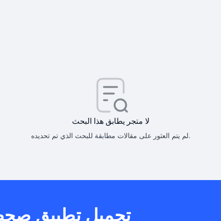
كيف أحصل على
كيف يم
لا متجر يطابق هذا البحث
لم يتم العثور على مقالات مطابقة للبحث الذي تم تحديده.
هل يمكنني است
تحميل تطبيق صح