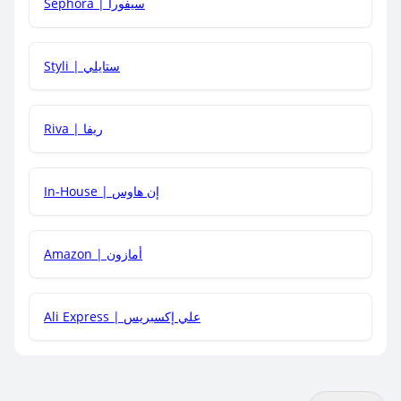
Sephora | سيفورا
هل يمكنني استخدام كود خصم على منتجات معينة فقط؟
Styli | ستايلي
هل يمكنني جمع كود خصم مع العروض الأخرى؟
Riva | ريفا
In-House | إن هاوس
Amazon | أمازون
Ali Express | علي إكسبريس