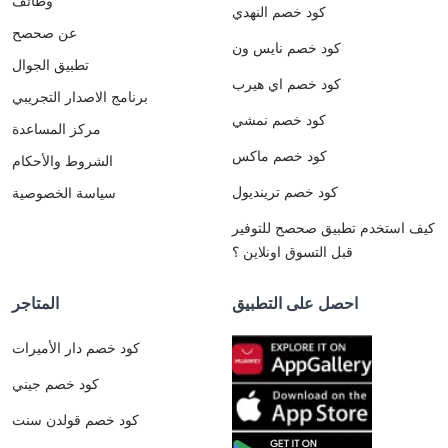
وظائف
كود خصم النهدي
عن صحصح
كود خصم نايس ون
تطبيق الجوال
كود خصم اي هيرب
برنامج الاصدار التجريبي
كود خصم نمشي
مركز المساعدة
كود خصم ماكس
الشروط والأحكام
كود خصم ترينديول
سياسة الخصوصية
كيف استخدم تطبيق صحصح للتوفير
قبل التسوق اونلاين ؟
احصل على التطبيق
المتاجر
كود خصم دار الأميرات
كود خصم جيني
كود خصم قولدن سنت