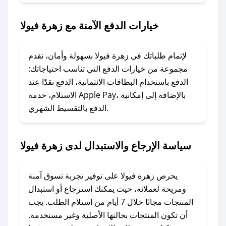
2. الصقه في خانة الدفع عند التسوق من زهرة فيولا.
خيارات الدفع الآمنة مع زهرة فيولا
### ماذا أفعل إذا لم يعمل كود الخصم؟
لا تقلق! يمكنك التواصل مع فريق دعم صحصح عبر
الرسائل الخاصة على تويتر أو البريد الإلكتروني،
لإتمام طلباتك في زهرة فيولا بسهولة وأمان، نقدم
وسنقوم بحل المشكلة في أسرع وقت ممكن.
مجموعة من خيارات الدفع التي تناسب احتياجاتك:
الدفع باستخدام البطاقات الائتمانية، الدفع نقدًا عند
### ماذا أفعل إذا لم أجد كود خصم لمتجري
الاستلام، خدمة Apple Pay، بالإضافة إلى إمكانية
الدفع بالتقسيط الشهري.
المفضل؟
في حال عدم توفر كوبونات لمتجرك المفضل، يمكنك
مراسلتنا مباشرة وسنعمل على توفير الكوبونات في
سياسة الإرجاع والاستبدال لدى زهرة فيولا
أسرع وقت ممكن.
### كيف تحصل على كوبونات خصم حصرية من
يحرص زهرة فيولا على توفير تجربة تسوق آمنة
زهرة فيولا؟
ومريحة لعملائه، حيث يمكنك استرجاع أو استبدال
للحصول على كوبونات وخصومات حصرية، قم بما
المنتجات مجانًا خلال 7 أيام من استلام الطلب. يجب
يلي:
أن تكون المنتجات بحالتها الأصلية وغير مستخدمة.