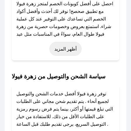
احصل على أفضل كوبونات الخصم لمتجر زهرة فيولا
مع تطبيق صحصح! نوفر لك أحدث وأفضل أكواد
الخصم التي تساعدك على التوفير عند كل عملية
شراء. استمتع بعروض وخصومات حصرية من زهرة
فيولا طوال العام، سواءً في المناسبات مثل عيد
الفطر، عيد الأضحى، الجمعة البيضاء (شهر نوفمبر)،
أظهر المزيد
رمضان، اليوم الوطني، يوم التأسيس، أو حتى عروض
خاصة أخرى.
### كيف تحصل على كود خصم من زهرة فيولا؟
سياسة الشحن والتوصيل من زهرة فيولا
باستخدام تطبيق صحصح، يمكنك العثور بسهولة على
كود خصم زهرة فيولا. وفي حال عدم توفر الكوبون،
توفر زهرة فيولا أفضل خدمات الشحن والتوصيل
تواصل معنا عبر تويتر أو البريد الإلكتروني لإضافته
لجميع أنحاء . يتم تقديم شحن مجاني على الطلبات
بسرعة.
التي تبلغ قيمتها أو أكثر، بينما يتم فرض رسوم رمزية
على الطلبات الأقل من ذلك. للاستفادة من خيار
### كيفية استخدام كود خصم زهرة فيولا؟
التوصيل السريع، يرجى تقديم طلبك قبل الساعة .
1. انسخ كود الخصم من تطبيق صحصح.