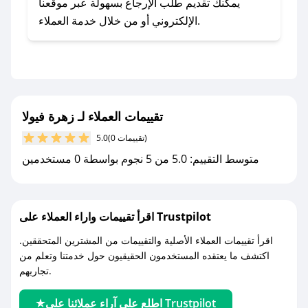
- اضغط على أيقونة متابعة لمتجر زهرة فيولا في
يمكنك تقديم طلب الإرجاع بسهولة عبر موقعنا
تطبيق صحصح.
الإلكتروني أو من خلال خدمة العملاء.
- تابع حسابنا الرسمي على تويتر وقم بتفعيل زر
التنبيهات.
- قم بتفعيل إشعارات تطبيق صحصح ليصلك كل
جديد.
تقييمات العملاء لـ زهرة فيولا
مع صحصح، تسوق بذكاء ووفّر على كل مشترياتك مع
(0 تقييمات)
5.0
كوبونات خصم حصرية من زهرة فيولا!
متوسط التقييم: 5.0 من 5 نجوم بواسطة 0 مستخدمين
اقرأ تقييمات واراء العملاء على Trustpilot
اقرأ تقييمات العملاء الأصلية والتقييمات من المشترين المتحققين.
اكتشف ما يعتقده المستخدمون الحقيقيون حول خدمتنا وتعلم من
تجاربهم.
اطلع على آراء عملائنا على Trustpilot