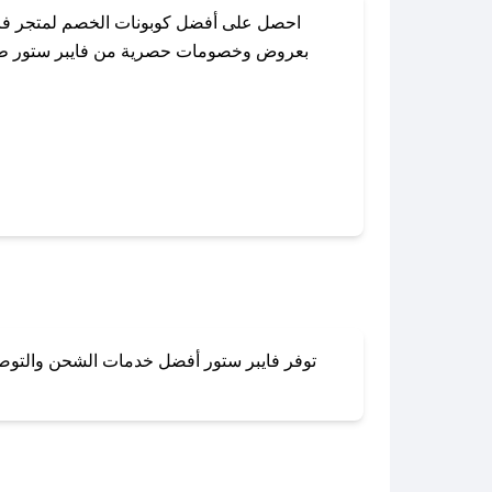
احصل على أفضل كوبونات الخصم لمتجر فاي
بعروض وخصومات حصرية من فايبر ستور طوال ا
باستخدام تطبيق صحصح، يمكنك العثور بسهو
توفر فايبر ستور أفضل خدمات الشحن والتوصيل 
لا تقلق! يمكنك التواص
في 