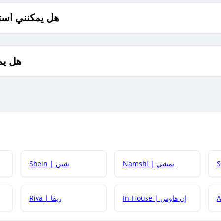
هل يمكنني است
هل يم
Namshi | نمشي
Shein | شين
كيف أحصل على
In-House | إن هاوس
Riva | ريفا