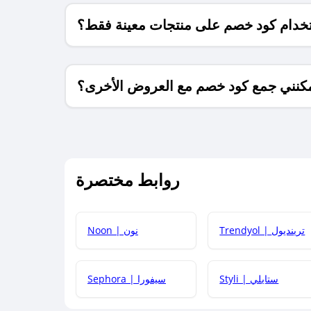
خدام كود خصم على منتجات معينة فقط؟
كنني جمع كود خصم مع العروض الأخرى؟
ما معنى كود خصم ؟
روابط مختصرة
كيف يمكنك استخدام كود الخصم؟
Trendyol | ترينديول
Noon | نون
 أحدث أكواد الخصم والعروض للمتاجر؟
Styli | ستايلي
Sephora | سيفورا