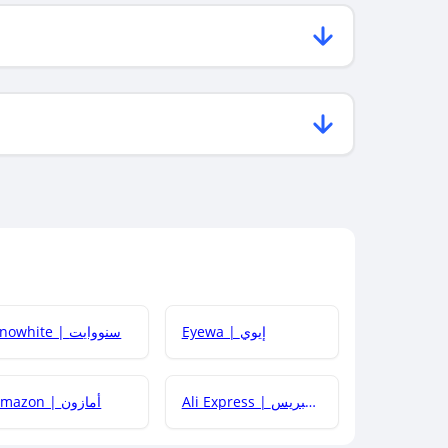
Eyewa | إيوي
Snowhite | سنووايت
Ali Express | علي إكسبريس
Amazon | أمازون