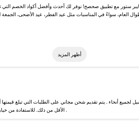
بر ستور مع تطبيق صحصح! نوفر لك أحدث وأفضل أكواد الخصم التي تس
لعام، سواءً في المناسبات مثل عيد الفطر، عيد الأضحى، الجمعة الب
لة على كود خصم فايبر ستور. وفي حال عدم توفر الكوبون، تواصل معنا 
أظهر المزيد
لجميع أنحاء . يتم تقديم شحن مجاني على الطلبات التي تبلغ قيمتها أ
ل مع فريق دعم صحصح عبر الرسائل الخاصة على تويتر أو البريد الإلك
الأقل من ذلك. للاستفادة من خيار التوصيل السريع، يرجى تقديم طلبك قبل الساعة .
حال عدم توفر كوبونات لمتجرك المفضل، يمكنك مراسلتنا مباشرة وس