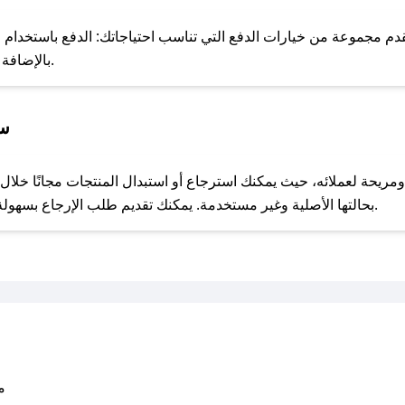
للحص
دم مجموعة من خيارات الدفع التي تناسب احتياجاتك: الدفع باستخدام البط
Apple Pay، بالإضافة إلى إمكانية الدفع بالتقسيط الشهري.
سي
مع صحصح، تسوق بذكاء ووفّر على كل مشترياتك مع كوبونات خصم حصرية من فايبر ستور!
بحالتها الأصلية وغير مستخدمة. يمكنك تقديم طلب الإرجاع بسهولة عبر موقعنا الإلكتروني أو من خلال خدمة العملاء.
متو