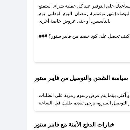
اعدك على التوفير عند كل عملية شراء. استمتع
يضاء (شهر نوفمبر)، رمضان، اليوم الوطني، يوم
التأسيس، أو حتى عروض خاصة أخرى.
### كيف تحصل على كود خصم من فايبر ستور؟
عبر تويتر أو البريد الإلكتروني لإضافته بسرعة.
### كيفية استخدام كود خصم فايبر ستور؟
1. انسخ كود الخصم من تطبيق صحصح.
2. الصقه في خانة الدفع عند التسوق من فايبر ستور.
سياسة الشحن والتوصيل من فايبر ستور
### ماذا أفعل إذا لم يعمل كود الخصم؟
و أكثر، بينما يتم فرض رسوم رمزية على الطلبات
تروني، وسنقوم بحل المشكلة في أسرع وقت ممكن.
### ماذا أفعل إذا لم أجد كود خصم لمتجري المفضل؟
نعمل على توفير الكوبونات في أسرع وقت ممكن.
خيارات الدفع الآمنة مع فايبر ستور