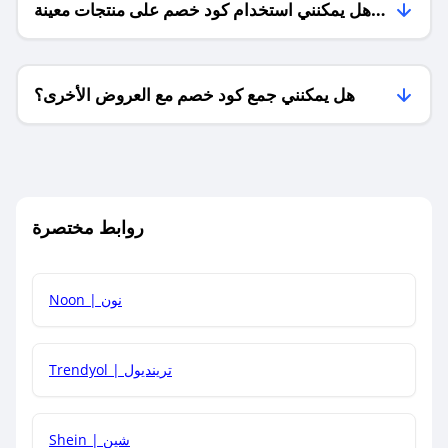
هل يمكنني استخدام كود خصم على منتجات معينة
فقط؟
هل يمكنني جمع كود خصم مع العروض الأخرى؟
ما معنى كود خصم ؟
روابط مختصرة
كيف يمكنك استخدام كود الخصم؟
Noon | نون
كيف أحصل على أحدث أكواد الخصم والعروض للمتاجر؟
Trendyol | ترينديول
كم مدة صلاحية كود الخصم؟
Shein | شين