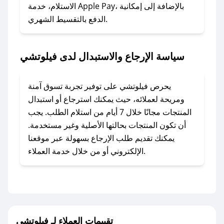
### ماذا أفعل إذا لم أجد كود خصم لمتجري
الاستلام، خدمة Apple Pay، بالإضافة إلى إمكانية
الدفع بالتقسيط الشهري.
المفضل؟
في حال عدم توفر كوبونات لمتجرك المفضل، يمكنك
مراسلتنا مباشرة وسنعمل على توفير الكوبونات في
سياسة الإرجاع والاستبدال لدى فيلوتشي
أسرع وقت ممكن.
### كيف تحصل على كوبونات خصم حصرية من
يحرص فيلوتشي على توفير تجربة تسوق آمنة
فيلوتشي؟
ومريحة لعملائه، حيث يمكنك استرجاع أو استبدال
للحصول على كوبونات وخصومات حصرية، قم بما
المنتجات مجانًا خلال 7 أيام من استلام الطلب. يجب
يلي:
أن تكون المنتجات بحالتها الأصلية وغير مستخدمة.
- اضغط على أيقونة متابعة لمتجر فيلوتشي في
يمكنك تقديم طلب الإرجاع بسهولة عبر موقعنا
تطبيق صحصح.
الإلكتروني أو من خلال خدمة العملاء.
- تابع حسابنا الرسمي على تويتر وقم بتفعيل زر
التنبيهات.
- قم بتفعيل إشعارات تطبيق صحصح ليصلك كل
جديد.
تقييمات العملاء لـ فيلوتشي