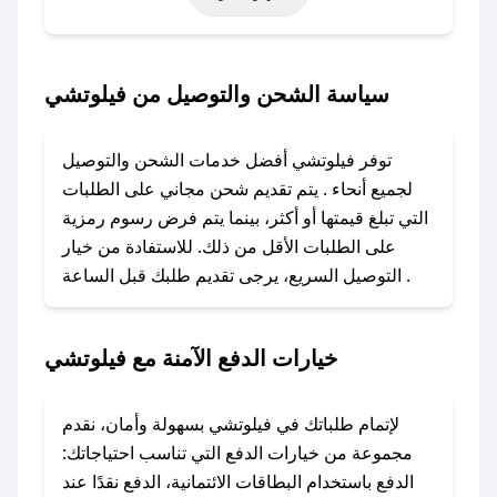
خاصة أخرى.
### كيف تحصل على كود خصم من فيلوتشي؟
سياسة الشحن والتوصيل من فيلوتشي
باستخدام تطبيق صحصح، يمكنك العثور بسهولة على
كود خصم فيلوتشي. وفي حال عدم توفر الكوبون،
توفر فيلوتشي أفضل خدمات الشحن والتوصيل
تواصل معنا عبر تويتر أو البريد الإلكتروني لإضافته
لجميع أنحاء . يتم تقديم شحن مجاني على الطلبات
بسرعة.
التي تبلغ قيمتها أو أكثر، بينما يتم فرض رسوم رمزية
على الطلبات الأقل من ذلك. للاستفادة من خيار
### كيفية استخدام كود خصم فيلوتشي؟
التوصيل السريع، يرجى تقديم طلبك قبل الساعة .
1. انسخ كود الخصم من تطبيق صحصح.
2. الصقه في خانة الدفع عند التسوق من فيلوتشي.
خيارات الدفع الآمنة مع فيلوتشي
### ماذا أفعل إذا لم يعمل كود الخصم؟
لا تقلق! يمكنك التواصل مع فريق دعم صحصح عبر
الرسائل الخاصة على تويتر أو البريد الإلكتروني،
لإتمام طلباتك في فيلوتشي بسهولة وأمان، نقدم
وسنقوم بحل المشكلة في أسرع وقت ممكن.
مجموعة من خيارات الدفع التي تناسب احتياجاتك:
الدفع باستخدام البطاقات الائتمانية، الدفع نقدًا عند