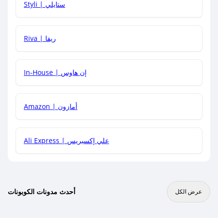
Styli | ستايلي
هل يمكنني جمع كود خصم مع العروض الأخرى؟
Riva | ريفا
In-House | إن هاوس
Amazon | أمازون
Ali Express | علي إكسبريس
أحدث مدونات الكوبونات
عرض الكل