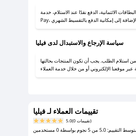
### كيف تحصل على كوبونات خصم حصرية من فيليا؟
ول على كوبونات وخصومات حصرية، قم بما يلي:
 الائتمانية، الدفع نقدًا عند الاستلام، خدمة Apple
- اضغط على أيقونة متابعة لمتجر فيليا في تطبيق صحصح.
- تابع حسابنا الرسمي على تويتر وقم بتفعيل زر التنبيهات.
- قم بتفعيل إشعارات تطبيق صحصح ليصلك كل جديد.
سياسة الإرجاع والاستبدال لدى فيليا
توفير تجربة تسوق آمنة ومريحة لعملائه، حيث يمكنك استرجاع أو استبدال المنتجات مجانًا خلال 7 أيام من استلام الطلب. يجب أن تكون المنتجات بحالتها
تقييمات العملاء لـ فيليا
(0 تقييمات)
5.0
سط التقييم: 5.0 من 5 نجوم بواسطة 0 مستخدمين