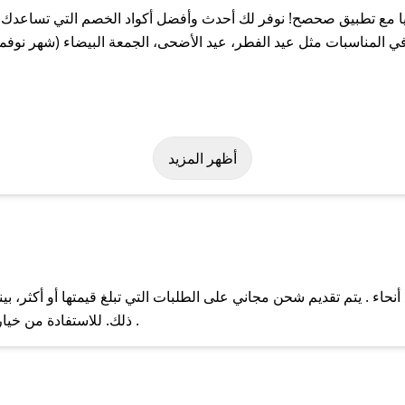
 مع تطبيق صحصح! نوفر لك أحدث وأفضل أكواد الخصم التي تساعدك ع
 المناسبات مثل عيد الفطر، عيد الأضحى، الجمعة البيضاء (شهر نوفمب
 بسهولة على كود خصم فيليا. وفي حال عدم توفر الكوبون، تواصل معنا 
أظهر المزيد
حاء . يتم تقديم شحن مجاني على الطلبات التي تبلغ قيمتها أو أكثر، 
ل مع فريق دعم صحصح عبر الرسائل الخاصة على تويتر أو البريد الإلك
ذلك. للاستفادة من خيار التوصيل السريع، يرجى تقديم طلبك قبل الساعة .
حال عدم توفر كوبونات لمتجرك المفضل، يمكنك مراسلتنا مباشرة وس