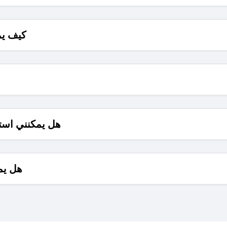
كيف يم
هل يمكنني است
هل يم