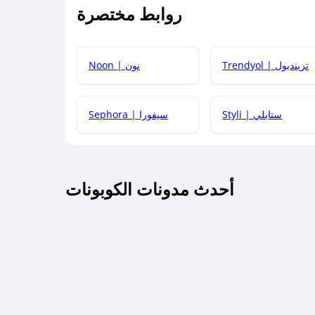
روابط مختصرة
كيف يمكنك استخدام كود الخصم؟
Trendyol | ترينديول
Noon | نون
 أحدث أكواد الخصم والعروض للمتاجر؟
Styli | ستايلي
Sephora | سيفورا
كم مدة صلاحية كود الخصم؟
أحدث مدونات الكوبونات
 توصيل مجاني أو بدون رسوم الشحن ؟
كنني معرفة إذا كان كود الخصم لا يعمل؟