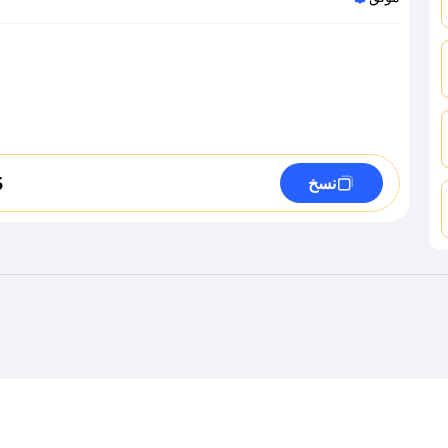
5
نسخ