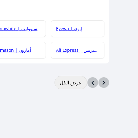
Eyewa | إيوي
Snowhite | سنووايت
Ali Express | علي إكسبريس
Amazon | أمازون
عرض الكل