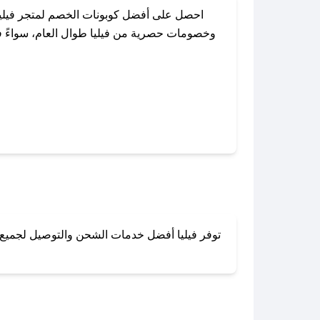
احصل على أفضل كوبونات الخصم لمتجر فيليا
وخصومات حصرية من فيليا طوال العام، سواءً في
باستخدام تطبيق صحصح، يمكنك العثور
توفر فيليا أفضل خدمات الشحن والتوصيل لجميع أن
لا تقلق! يمكنك التواص
في 