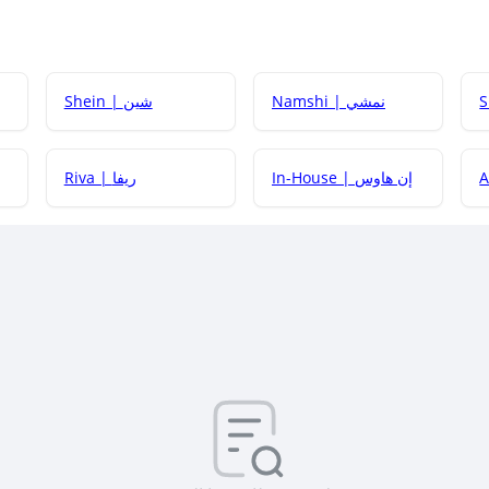
Namshi | نمشي
Shein | شين
كيف أحصل على
In-House | إن هاوس
Riva | ريفا
كيف أحصل على
كيف يم