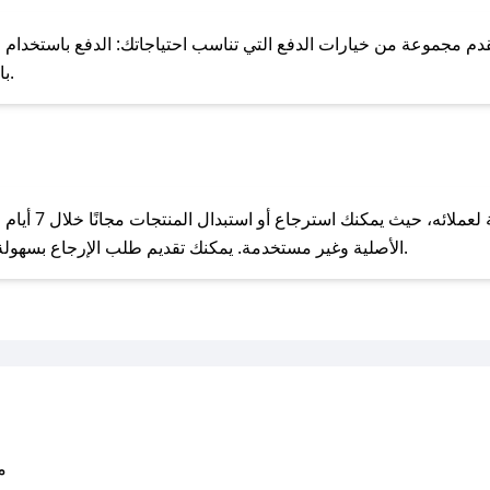
للحص
م مجموعة من خيارات الدفع التي تناسب احتياجاتك: الدفع باستخدام البطاقات
Pay، بالإضافة إلى إمكانية الدفع بالتقسيط الشهري.
مع صحصح، تسوق بذكاء ووفّر على كل مشترياتك مع كوبونات خصم حصرية من فيليا!
يحرص فيليا على 
الأصلية وغير مستخدمة. يمكنك تقديم طلب الإرجاع بسهولة عبر موقعنا الإلكتروني أو من خلال خدمة العملاء.
متو