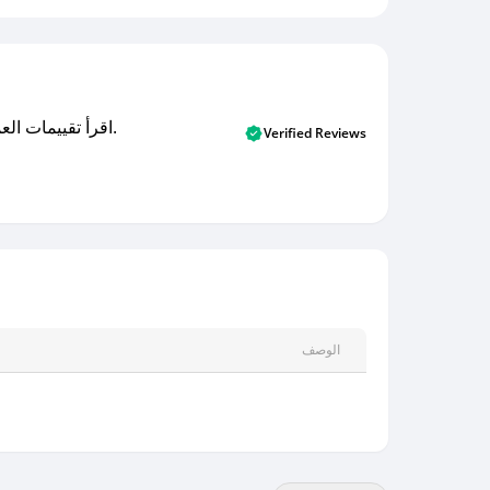
اقرأ تقييمات العملاء الأصلية والتقييمات من المشترين المتحققين. اكتشف ما يعتقده المستخدمون الحقيقيون حول خدمتنا وتعلم من تجاربهم.
Verified Reviews
الوصف