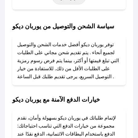
خاصة أخرى.
### كيف تحصل على كود خصم من يوربان ديكو؟
سياسة الشحن والتوصيل من يوربان ديكو
باستخدام تطبيق صحصح، يمكنك العثور بسهولة على
كود خصم يوربان ديكو. وفي حال عدم توفر الكوبون،
توفر يوربان ديكو أفضل خدمات الشحن والتوصيل
تواصل معنا عبر تويتر أو البريد الإلكتروني لإضافته
لجميع أنحاء . يتم تقديم شحن مجاني على الطلبات
بسرعة.
التي تبلغ قيمتها أو أكثر، بينما يتم فرض رسوم رمزية
على الطلبات الأقل من ذلك. للاستفادة من خيار
### كيفية استخدام كود خصم يوربان ديكو؟
التوصيل السريع، يرجى تقديم طلبك قبل الساعة .
1. انسخ كود الخصم من تطبيق صحصح.
2. الصقه في خانة الدفع عند التسوق من يوربان
ديكو.
خيارات الدفع الآمنة مع يوربان ديكو
### ماذا أفعل إذا لم يعمل كود الخصم؟
لا تقلق! يمكنك التواصل مع فريق دعم صحصح عبر
لإتمام طلباتك في يوربان ديكو بسهولة وأمان، نقدم
الرسائل الخاصة على تويتر أو البريد الإلكتروني،
مجموعة من خيارات الدفع التي تناسب احتياجاتك:
وسنقوم بحل المشكلة في أسرع وقت ممكن.
الدفع باستخدام البطاقات الائتمانية، الدفع نقدًا عند