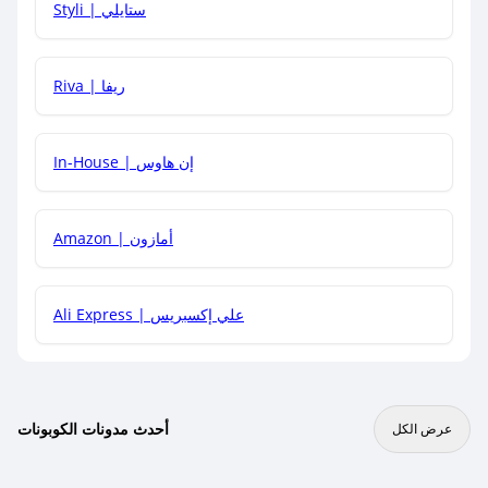
Styli | ستايلي
هل يمكنني جمع كود خصم مع العروض الأخرى؟
Riva | ريفا
In-House | إن هاوس
Amazon | أمازون
Ali Express | علي إكسبريس
أحدث مدونات الكوبونات
عرض الكل