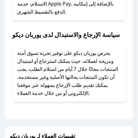
الاستلام، خدمة Apple Pay، بالإضافة إلى إمكانية
الدفع بالتقسيط الشهري.
### ماذا أفعل إذا لم أجد كود خصم لمتجري
المفضل؟
في حال عدم توفر كوبونات لمتجرك المفضل، يمكنك
سياسة الإرجاع والاستبدال لدى يوربان ديكو
مراسلتنا مباشرة وسنعمل على توفير الكوبونات في
أسرع وقت ممكن.
يحرص يوربان ديكو على توفير تجربة تسوق آمنة
### كيف تحصل على كوبونات خصم حصرية من
ومريحة لعملائه، حيث يمكنك استرجاع أو استبدال
يوربان ديكو؟
المنتجات مجانًا خلال 7 أيام من استلام الطلب. يجب
للحصول على كوبونات وخصومات حصرية، قم بما
أن تكون المنتجات بحالتها الأصلية وغير مستخدمة.
يلي:
يمكنك تقديم طلب الإرجاع بسهولة عبر موقعنا
- اضغط على أيقونة متابعة لمتجر يوربان ديكو في
الإلكتروني أو من خلال خدمة العملاء.
تطبيق صحصح.
- تابع حسابنا الرسمي على تويتر وقم بتفعيل زر
التنبيهات.
- قم بتفعيل إشعارات تطبيق صحصح ليصلك كل
جديد.
تقييمات العملاء لـ يوربان ديكو