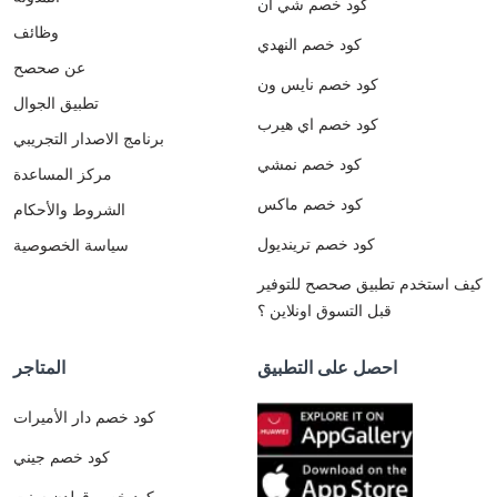
كود خصم شي ان
وظائف
كود خصم النهدي
عن صحصح
كود خصم نايس ون
تطبيق الجوال
كود خصم اي هيرب
برنامج الاصدار التجريبي
كود خصم نمشي
مركز المساعدة
كود خصم ماكس
الشروط والأحكام
كود خصم ترينديول
سياسة الخصوصية
كيف استخدم تطبيق صحصح للتوفير
قبل التسوق اونلاين ؟
احصل على التطبيق
المتاجر
كود خصم دار الأميرات
كود خصم جيني
كود خصم قولدن سنت