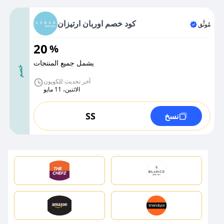
كود خصم اوربان ارتيزان
مُوثَّق
20
%
يشمل جميع المنتجات
خصم
آخر تحديث للكوبون
الاثنين، 11 مايو
SS
نسخ