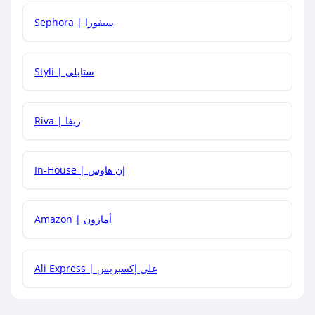
كيف أحصل على أقوى كود خصم؟
Sephora | سيفورا
هل يمكنني استخدام كود خصم على منتجات معينة فقط؟
Styli | ستايلي
هل يمكنني جمع كود خصم مع العروض الأخرى؟
Riva | ريفا
In-House | إن هاوس
Amazon | أمازون
Ali Express | علي إكسبريس