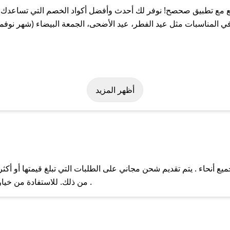
ع مع تطبيق صحصح! نوفر لك أحدث وأفضل أكواد الخصم التي تساعدك ع
 المناسبات مثل عيد الفطر، عيد الأضحى، الجمعة البيضاء (شهر نوفمب
بسهولة على كود خصم تَـسَـع. وفي حال عدم توفر الكوبون، تواصل معنا 
أظهر المزيد
ع أنحاء . يتم تقديم شحن مجاني على الطلبات التي تبلغ قيمتها أو أكث
ل مع فريق دعم صحصح عبر الرسائل الخاصة على تويتر أو البريد الإلك
من ذلك. للاستفادة من خيار التوصيل السريع، يرجى تقديم طلبك قبل الساعة .
حال عدم توفر كوبونات لمتجرك المفضل، يمكنك مراسلتنا مباشرة وس