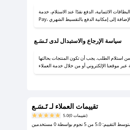
### كيف تحصل على كوبونات خصم حصرية من تَـسَـع؟
ول على كوبونات وخصومات حصرية، قم بما يلي:
 الائتمانية، الدفع نقدًا عند الاستلام، خدمة Apple
- اضغط على أيقونة متابعة لمتجر تَـسَـع في تطبيق صحصح.
- تابع حسابنا الرسمي على تويتر وقم بتفعيل زر التنبيهات.
- قم بتفعيل إشعارات تطبيق صحصح ليصلك كل جديد.
سياسة الإرجاع والاستبدال لدى تَـسَـع
ى توفير تجربة تسوق آمنة ومريحة لعملائه، حيث يمكنك استرجاع أو استبدال المنتجات مجانًا خلال 7 أيام من استلام الطلب. يجب أن تكون المنتجات بحالتها
تقييمات العملاء لـ تَـسَـع
(0 تقييمات)
5.0
سط التقييم: 5.0 من 5 نجوم بواسطة 0 مستخدمين