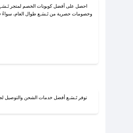
احصل على أفضل كوبونات الخصم لمتجر تَـسَـ
وخصومات حصرية من تَـسَـع طوال العام، سواءً في
باستخدام تطبيق صحصح، يمكنك العثور 
توفر تَـسَـع أفضل خدمات الشحن والتوصيل لجمي
لا تقلق! يمكنك التواص
في 