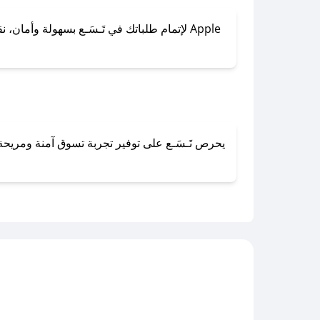
لإتمام طلباتك في تَـسَـع بسهولة وأمان، نقد