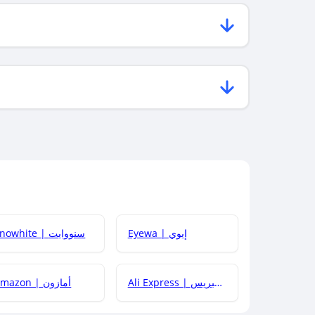
Eyewa | إيوي
Snowhite | سنووايت
Ali Express | علي إكسبريس
Amazon | أمازون