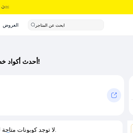
العروض
ابحث عن المتاجر
أحدث أكواد خصم تَـسَـع كود خصم حصري لـ تَـسَـع الآن!
لا توجد كوبونات متاحة لـهذا المتجر حاليًا.