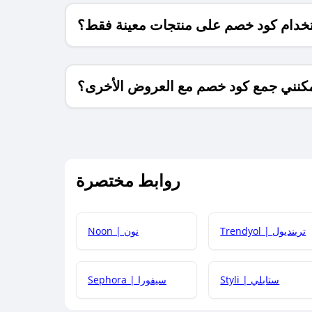
خدام كود خصم على منتجات معينة فقط؟
كنني جمع كود خصم مع العروض الأخرى؟
ما معنى كود خصم ؟
روابط مختصرة
كيف يمكنك استخدام كود الخصم؟
Trendyol | ترينديول
Noon | نون
 أحدث أكواد الخصم والعروض للمتاجر؟
Styli | ستايلي
Sephora | سيفورا