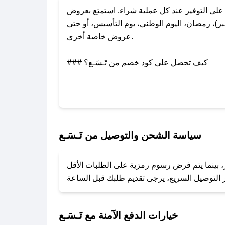
لى التوفير عند كل عملية شراء. استمتع بعروض
ر)، رمضان، اليوم الوطني، يوم التأسيس، أو حتى
عروض خاصة أخرى.
### كيف تحصل على كود خصم من تَـسَـع؟
عبر تويتر أو البريد الإلكتروني لإضافته بسرعة.
### كيفية استخدام كود خصم تَـسَـع؟
1. انسخ كود الخصم من تطبيق صحصح.
2. الصقه في خانة الدفع عند التسوق من تَـسَـع.
سياسة الشحن والتوصيل من تَـسَـع
### ماذا أفعل إذا لم يعمل كود الخصم؟
ر، بينما يتم فرض رسوم رمزية على الطلبات الأقل
تروني، وسنقوم بحل المشكلة في أسرع وقت ممكن.
### ماذا أفعل إذا لم أجد كود خصم لمتجري المفضل؟
نعمل على توفير الكوبونات في أسرع وقت ممكن.
خيارات الدفع الآمنة مع تَـسَـع