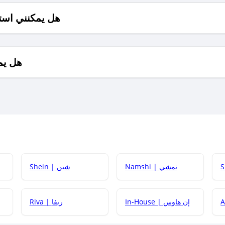
هل يمكنني است
هل يم
Namshi | نمشي
Shein | شين
كيف أحصل على
In-House | إن هاوس
Riva | ريفا