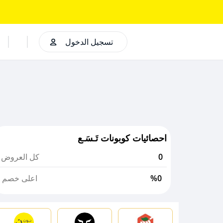
تسجيل الدخول
احصائيات كوبونات تَـسَـع
0
كل العروض
%0
اعلى خصم