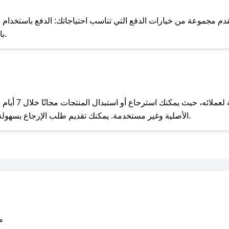
للحص
م مجموعة من خيارات الدفع التي تناسب احتياجاتك: الدفع باستخدام البطاقات
Pay، بالإضافة إلى إمكانية الدفع بالتقسيط الشهري.
مع صحصح، تسوق بذكاء ووفّر على كل مشترياتك مع كوبونات خصم حصرية من تَـسَـع!
يحرص تَـسَـع عل
الأصلية وغير مستخدمة. يمكنك تقديم طلب الإرجاع بسهولة عبر موقعنا الإلكتروني أو من خلال خدمة العملاء.
متو