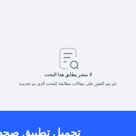
كيف أحصل على
كيف يم
لا متجر يطابق هذا البحث
لم يتم العثور على مقالات مطابقة للبحث الذي تم تحديده.
هل يمكنني است
تحميل تطبيق صح