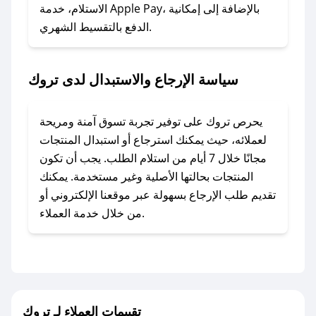
### ماذا أفعل إذا لم أجد كود خصم لمتجري
الاستلام، خدمة Apple Pay، بالإضافة إلى إمكانية
الدفع بالتقسيط الشهري.
المفضل؟
في حال عدم توفر كوبونات لمتجرك المفضل، يمكنك
مراسلتنا مباشرة وسنعمل على توفير الكوبونات في
سياسة الإرجاع والاستبدال لدى تروك
أسرع وقت ممكن.
### كيف تحصل على كوبونات خصم حصرية من
يحرص تروك على توفير تجربة تسوق آمنة ومريحة
تروك؟
لعملائه، حيث يمكنك استرجاع أو استبدال المنتجات
للحصول على كوبونات وخصومات حصرية، قم بما
مجانًا خلال 7 أيام من استلام الطلب. يجب أن تكون
يلي:
المنتجات بحالتها الأصلية وغير مستخدمة. يمكنك
- اضغط على أيقونة متابعة لمتجر تروك في تطبيق
تقديم طلب الإرجاع بسهولة عبر موقعنا الإلكتروني أو
صحصح.
من خلال خدمة العملاء.
- تابع حسابنا الرسمي على تويتر وقم بتفعيل زر
التنبيهات.
- قم بتفعيل إشعارات تطبيق صحصح ليصلك كل
جديد.
تقييمات العملاء لـ تروك