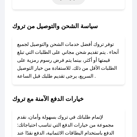
أخرى.
### كيف تحصل على كود خصم من تروك؟
سياسة الشحن والتوصيل من تروك
باستخدام تطبيق صحصح، يمكنك العثور بسهولة على
كود خصم تروك. وفي حال عدم توفر الكوبون،
توفر تروك أفضل خدمات الشحن والتوصيل لجميع
تواصل معنا عبر تويتر أو البريد الإلكتروني لإضافته
أنحاء . يتم تقديم شحن مجاني على الطلبات التي تبلغ
بسرعة.
قيمتها أو أكثر، بينما يتم فرض رسوم رمزية على
الطلبات الأقل من ذلك. للاستفادة من خيار التوصيل
### كيفية استخدام كود خصم تروك؟
السريع، يرجى تقديم طلبك قبل الساعة .
1. انسخ كود الخصم من تطبيق صحصح.
2. الصقه في خانة الدفع عند التسوق من تروك.
خيارات الدفع الآمنة مع تروك
### ماذا أفعل إذا لم يعمل كود الخصم؟
لا تقلق! يمكنك التواصل مع فريق دعم صحصح عبر
الرسائل الخاصة على تويتر أو البريد الإلكتروني،
لإتمام طلباتك في تروك بسهولة وأمان، نقدم
وسنقوم بحل المشكلة في أسرع وقت ممكن.
مجموعة من خيارات الدفع التي تناسب احتياجاتك:
الدفع باستخدام البطاقات الائتمانية، الدفع نقدًا عند