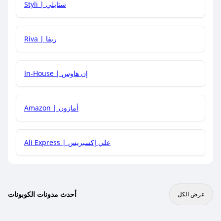
Styli | ستايلي
هل يمكنني جمع كود خصم مع العروض الأخرى؟
Riva | ريفا
In-House | إن هاوس
Amazon | أمازون
Ali Express | علي إكسبريس
أحدث مدونات الكوبونات
عرض الكل