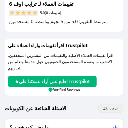
جديد.
تقييمات العملاء لـ ترايب اوف 6
(0 تقييمات)
5.0
مع صحصح، تسوق بذكاء ووفّر على كل مشترياتك مع
متوسط التقييم: 5.0 من 5 نجوم بواسطة 0 مستخدمين
كوبونات خصم حصرية من ترايب اوف 6!
اقرأ تقييمات واراء العملاء على Trustpilot
اقرأ تقييمات العملاء الأصلية والتقييمات من المشترين المتحققين.
اكتشف ما يعتقده المستخدمون الحقيقيون حول خدمتنا وتعلم من
تجاربهم.
اطلع على آراء عملائنا على Trustpilot
Verified Reviews
الاسئلة الشائعة عن الكوبونات
عرض الكل
ما معنى كود خصم ؟