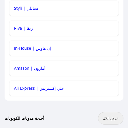
هل يمكنني استخدام كود خصم على منتجات معينة فقط؟
Styli | ستايلي
هل يمكنني جمع كود خصم مع العروض الأخرى؟
Riva | ريفا
In-House | إن هاوس
Amazon | أمازون
Ali Express | علي إكسبريس
أحدث مدونات الكوبونات
عرض الكل