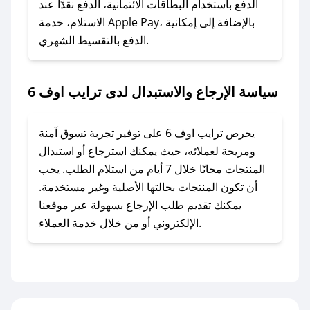
وسنقوم بحل المشكلة في أسرع وقت ممكن.
الدفع باستخدام البطاقات الائتمانية، الدفع نقدًا عند
الاستلام، خدمة Apple Pay، بالإضافة إلى إمكانية
الدفع بالتقسيط الشهري.
### ماذا أفعل إذا لم أجد كود خصم لمتجري
المفضل؟
في حال عدم توفر كوبونات لمتجرك المفضل، يمكنك
سياسة الإرجاع والاستبدال لدى ترايب اوف 6
مراسلتنا مباشرة وسنعمل على توفير الكوبونات في
أسرع وقت ممكن.
يحرص ترايب اوف 6 على توفير تجربة تسوق آمنة
### كيف تحصل على كوبونات خصم حصرية من
ومريحة لعملائه، حيث يمكنك استرجاع أو استبدال
ترايب اوف 6؟
المنتجات مجانًا خلال 7 أيام من استلام الطلب. يجب
للحصول على كوبونات وخصومات حصرية، قم بما
أن تكون المنتجات بحالتها الأصلية وغير مستخدمة.
يلي:
يمكنك تقديم طلب الإرجاع بسهولة عبر موقعنا
- اضغط على أيقونة متابعة لمتجر ترايب اوف 6 في
الإلكتروني أو من خلال خدمة العملاء.
تطبيق صحصح.
- تابع حسابنا الرسمي على تويتر وقم بتفعيل زر
التنبيهات.
- قم بتفعيل إشعارات تطبيق صحصح ليصلك كل