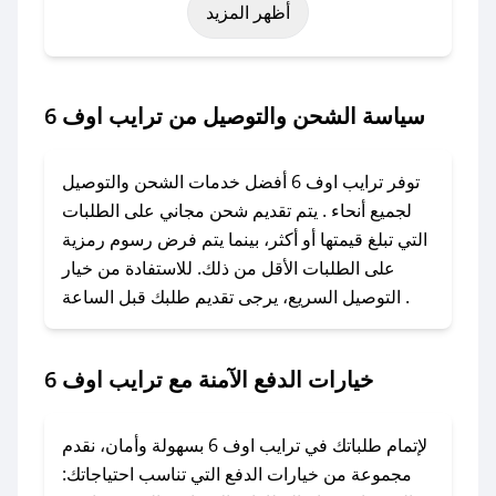
أظهر المزيد
رمضان، اليوم الوطني، يوم التأسيس، أو حتى عروض
خاصة أخرى.
### كيف تحصل على كود خصم من ترايب اوف 6؟
سياسة الشحن والتوصيل من ترايب اوف 6
باستخدام تطبيق صحصح، يمكنك العثور بسهولة على
كود خصم ترايب اوف 6. وفي حال عدم توفر
توفر ترايب اوف 6 أفضل خدمات الشحن والتوصيل
الكوبون، تواصل معنا عبر تويتر أو البريد الإلكتروني
لجميع أنحاء . يتم تقديم شحن مجاني على الطلبات
لإضافته بسرعة.
التي تبلغ قيمتها أو أكثر، بينما يتم فرض رسوم رمزية
على الطلبات الأقل من ذلك. للاستفادة من خيار
### كيفية استخدام كود خصم ترايب اوف 6؟
التوصيل السريع، يرجى تقديم طلبك قبل الساعة .
1. انسخ كود الخصم من تطبيق صحصح.
2. الصقه في خانة الدفع عند التسوق من ترايب اوف
6.
خيارات الدفع الآمنة مع ترايب اوف 6
### ماذا أفعل إذا لم يعمل كود الخصم؟
لا تقلق! يمكنك التواصل مع فريق دعم صحصح عبر
لإتمام طلباتك في ترايب اوف 6 بسهولة وأمان، نقدم
الرسائل الخاصة على تويتر أو البريد الإلكتروني،
مجموعة من خيارات الدفع التي تناسب احتياجاتك: