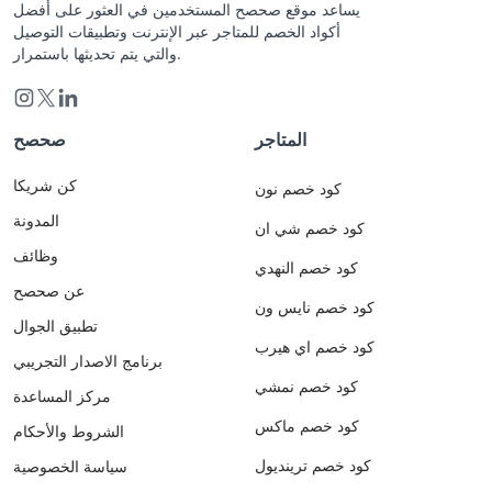
يساعد موقع صحصح المستخدمين في العثور على أفضل
أكواد الخصم للمتاجر عبر الإنترنت وتطبيقات التوصيل
والتي يتم تحديثها باستمرار.
المتاجر
صحصح
كن شريكا
كود خصم نون
المدونة
كود خصم شي ان
وظائف
كود خصم النهدي
عن صحصح
كود خصم نايس ون
تطبيق الجوال
كود خصم اي هيرب
برنامج الاصدار التجريبي
كود خصم نمشي
مركز المساعدة
كود خصم ماكس
الشروط والأحكام
كود خصم ترينديول
سياسة الخصوصية