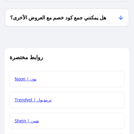
هل يمكنني جمع كود خصم مع العروض الأخرى؟
ما معنى كود خصم ؟
روابط مختصرة
كيف يمكنك استخدام كود الخصم؟
Noon | نون
كيف أحصل على أحدث أكواد الخصم والعروض للمتاجر؟
Trendyol | ترينديول
كم مدة صلاحية كود الخصم؟
Shein | شين